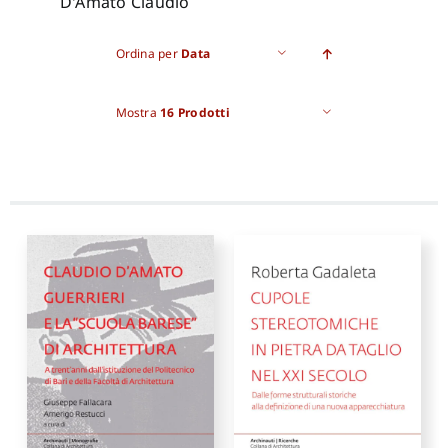
D'Amato Claudio
Pro
Ordina per
Data
Mostra
16 Prodotti
Gan
New