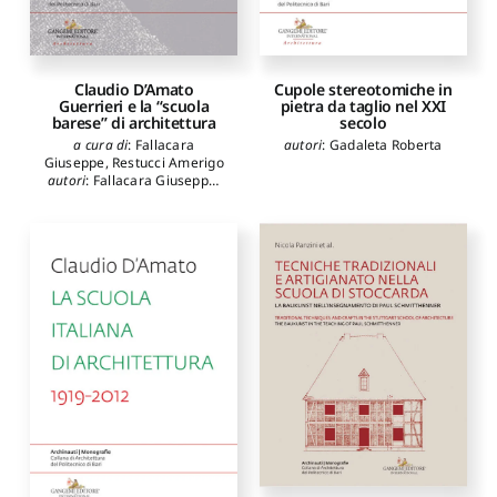
Claudio D’Amato
Cupole stereotomiche in
Guerrieri e la “scuola
pietra da taglio nel XXI
barese” di architettura
secolo
a cura di
:
Fallacara
autori
:
Gadaleta Roberta
Giuseppe
,
Restucci Amerigo
autori
:
Fallacara Giuseppe
,
Restucci Amerigo
,
Cupertino
Francesco
,
Di Sciascio
Eugenio
,
Ruggiero Umberto
,
Portoghesi Paolo
,
Acocella
Alfonso
,
Arcidiacono
Giuseppe
,
Barbera Lucio
Valerio
,
Bordogna Enrico
,
Burelli Augusto Romano
,
Cellini Francesco
,
D'Ardia
Giangiacomo
,
Ferlenga
Alberto
,
Gambardella
Cherubino
,
Grütter Ghisi
,
Marano Giuseppe Carlo
,
Trisciuoglio Marco
,
Messina
Bruno
,
Pavan Vincenzo
,
Potenza Domenico
,
Prati
Franz
,
Purini Franco
,
Tellia