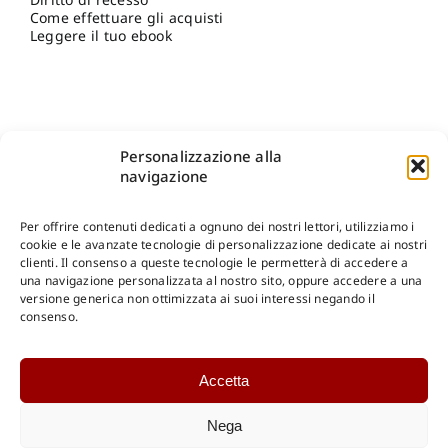
Come effettuare gli acquisti
Leggere il tuo ebook
Personalizzazione alla
navigazione
Per offrire contenuti dedicati a ognuno dei nostri lettori, utilizziamo i
cookie e le avanzate tecnologie di personalizzazione dedicate ai nostri
clienti. Il consenso a queste tecnologie le permetterà di accedere a
una navigazione personalizzata al nostro sito, oppure accedere a una
Shop Gangemi Editore
-
Pagamenti Sicuri e anche Rateali
.
versione generica non ottimizzata ai suoi interessi negando il
consenso.
Catalogo Online
Accetta
CONSULTAZIONE
Catalogo Internazionale
Nega