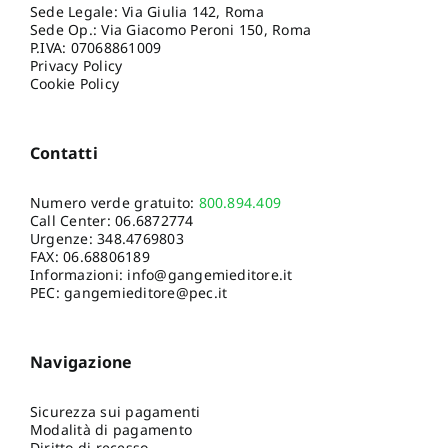
Sede Legale: Via Giulia 142, Roma
Sede Op.: Via Giacomo Peroni 150, Roma
P.IVA: 07068861009
Privacy Policy
Cookie Policy
Contatti
Numero verde gratuito:
800.894.409
Call Center:
06.6872774
Urgenze:
348.4769803
FAX: 06.68806189
Informazioni:
info@gangemieditore.it
PEC: gangemieditore@pec.it
Navigazione
Sicurezza sui pagamenti
Modalità di pagamento
Diritto di recesso