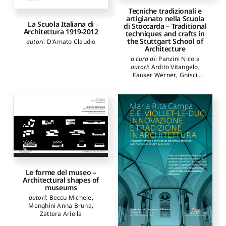
Fabio
,
Tombesi Paolo
,
Torricelli Angelo
,
Tecniche tradizionali e
Trombadori Duccio
,
Zermani
artigianato nella Scuola
La Scuola Italiana di
di Stoccarda – Traditional
Paolo
,
Balice Michele
,
Architettura 1919-2012
techniques and crafts in
Carullo Rossana
,
Cucci
the Stuttgart School of
autori
:
D'Amato Claudio
Giovanni
,
de Cadilhac
Architecture
Rossella
,
Defilippis
Francesco
,
Ficarelli
a cura di
:
Panzini Nicola
Loredana
,
Ieva Matteo
,
autori
:
Ardito Vitangelo
,
Labalestra Antonio
,
Mannino
Fauser Werner
,
Gnisci
Marco
,
Menghini Anna
Gianluca
,
Hirschfell Marc
,
Bruna
,
Mezzina Mauro
,
Lattarulo Maria Irene
,
Moccia Carlo
,
Montemurro
Panzini Nicola
,
Philipp Klaus
Michele
,
Netti Lorenzo
,
Paris
Jan
,
Voigt Wolfgang
,
Ziegler
Spartaco
,
Petruccioli Attilio
,
Nikolai
Riondino Antonio
,
Rocco
Giorgio
,
Strappa Giuseppe
,
Bagnato Vincenzo Paolo
,
Di
Roma Annalisa
,
Montalbano
Calogero
,
Neglia Giulia
Annalinda
,
Pagliarulo Rosa
,
Parisi Nicola
,
Turchiarulo
Le forme del museo –
Mariangela
,
Alicino
Architectural shapes of
museums
Mariangela
,
Barberio
Maurizio
,
Colella Micaela
,
autori
:
Beccu Michele
,
Boccadoro Nicola
,
Calabria
Menghini Anna Bruna
,
Claudia
,
Campa Maria Rita
,
Zattera Ariella
Cascione Vito
,
Cavaliere