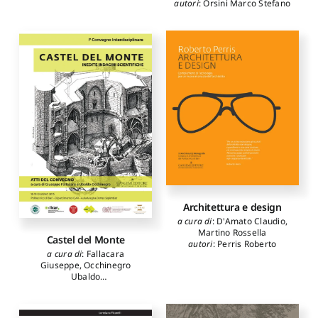
autori
:
Orsini Marco Stefano
Architettura e design
a cura di
:
D'Amato Claudio
,
Martino Rossella
Castel del Monte
autori
:
Perris Roberto
a cura di
:
Fallacara
Giuseppe
,
Occhinegro
Ubaldo
autori
:
Altomare
Mariangela
,
Amoruso
Giuseppe
,
Bares Maria