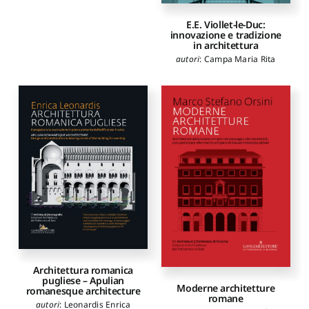
Ilaria
,
Costantino Dario
,
Dambrosio Niccolò
,
De
E.E. Viollet-le-Duc:
Bellis Vito
,
Fittipaldi
innovazione e tradizione
Graziella
,
Iacovuzzi
in architettura
Alessandro
,
Loliva Rosaria
Valeria
,
Rociola Giuseppe
autori
:
Campa Maria Rita
Francesco
,
Martielli Nicola
,
Mongelli Alessandra
,
Occhinegro Ubaldo
,
Orsini
Marco Stefano
,
Paresce
Alessandra
,
Romanazzi
Hilde Grazia Teresita
,
Sacco
Nicola
,
Saidi Mohamed
,
Sanseverino Raffaella
,
Scarcelli Alessandra
,
Scricco
Francesco
,
Stigliano Marco
,
Alini Luigi
,
Amirante Roberta
Architettura romanica
pugliese – Apulian
Moderne architetture
romanesque architecture
romane
autori
:
Leonardis Enrica