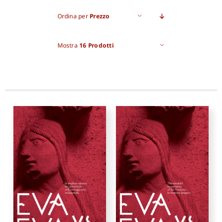
Ordina per
Prezzo
Pro
Mostra
16 Prodotti
Gan
New