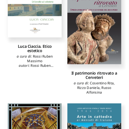
Antonio
,
Maruccio Lucio
,
D'Elia Marisa
,
Gueli Anna
M.
,
Stella Giuseppe
,
Pasquale Stefania
Luca Ciaccia. Etico
estetico
a cura di
:
Rossi Ruben
Massimo
autori
:
Rossi Ruben
Massimo
,
Farachi Francesco
Il patrimonio ritrovato a
Giulio
Cerveteri
a cura di
:
Cosentino Rita
,
Rizzo Daniela
,
Russo
Alfonsina