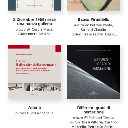
2 Dicembre 1963 nasce
Il caso Pirandello
una nuova galleria
a cura di
:
Petroni Paolo
,
a cura di
:
Coccia Mara
,
Strinati Claudio
Giovannetti Tatiana
autori
:
Franceschini Dario
,
Patrizi Giorgio
,
Petroni
Paolo
,
Saponaro Dina
,
Strinati Claudio
,
Torsello
Lucia
Artena
Differenti gradi di
percezione
autori
:
Bucci Annabella
a cura di
:
Pollidori Teresa
autori
:
Biasi Vittoria
,
Carlino
Marcello
,
Petrarulo Enrica
,