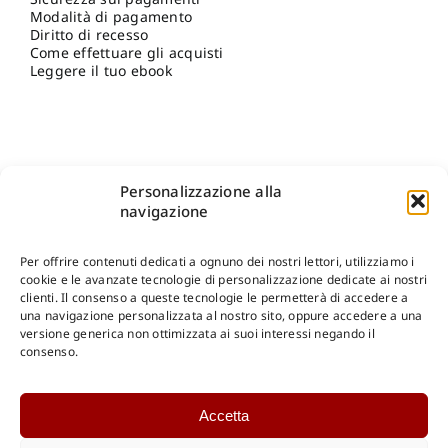
Modalità di pagamento
Diritto di recesso
Come effettuare gli acquisti
Leggere il tuo ebook
Personalizzazione alla
navigazione
Per offrire contenuti dedicati a ognuno dei nostri lettori, utilizziamo i
cookie e le avanzate tecnologie di personalizzazione dedicate ai nostri
clienti. Il consenso a queste tecnologie le permetterà di accedere a
una navigazione personalizzata al nostro sito, oppure accedere a una
Shop Gangemi Editore
-
Pagamenti Sicuri e anche Rateali
.
versione generica non ottimizzata ai suoi interessi negando il
consenso.
Catalogo Online
Accetta
CONSULTAZIONE
Catalogo Internazionale