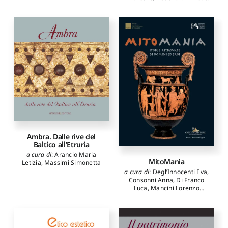
Siena Robertomaria
,
Zuccaro Sergio
Ambra. Dalle rive del
Baltico all’Etruria
a cura di
:
Arancio Maria
MitoMania
Letizia
,
Massimi Simonetta
a cura di
:
Degl’Innocenti Eva
,
Consonni Anna
,
Di Franco
Luca
,
Mancini Lorenzo
autori
:
Giacobello Federica
,
Mancini Lorenzo
,
Consonni
Anna
,
Calcagnile Lucio
,
Quarta Gianluca
,
Serra