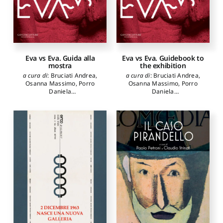
Eva vs Eva. Guida alla
Eva vs Eva. Guidebook to
mostra
the exhibition
a cura di
:
Bruciati Andrea
,
a cura di
:
Bruciati Andrea
,
Osanna Massimo
,
Porro
Osanna Massimo
,
Porro
Daniela
Daniela
autori
:
Bertolini Davide
,
autori
:
Bertolini Davide
,
Colantonio Sara
,
Colantonio Sara
,
D’Alessandro Lucilla
,
D’Alessandro Lucilla
,
Serlorenzi Mirella
,
Toniolo
Serlorenzi Mirella
,
Toniolo
Luana
Luana