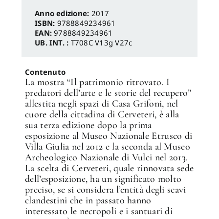
Anno edizione:
2017
ISBN:
9788849234961
EAN:
9788849234961
UB. INT. :
T708C V13g V27c
Contenuto
La mostra “Il patrimonio ritrovato. I
predatori dell’arte e le storie del recupero”
allestita negli spazi di Casa Grifoni, nel
cuore della cittadina di Cerveteri, è alla
sua terza edizione dopo la prima
esposizione al Museo Nazionale Etrusco di
Villa Giulia nel 2012 e la seconda al Museo
Archeologico Nazionale di Vulci nel 2013.
✕
La scelta di Cerveteri, quale rinnovata sede
dell’esposizione, ha un significato molto
preciso, se si considera l’entità degli scavi
clandestini che in passato hanno
interessato le necropoli e i santuari di