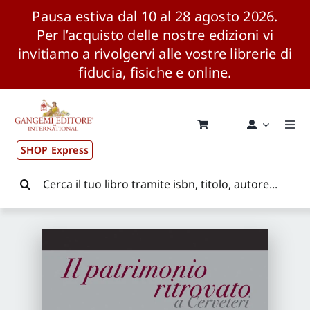
Pausa estiva dal 10 al 28 agosto 2026.
Per l’acquisto delle nostre edizioni vi
invitiamo a rivolgervi alle vostre librerie di
fiducia, fisiche e online.
Salta
al
contenuto
Togg
Navi
SHOP Express
Pubblicazioni
Cerca
per:
News ed Eventi
Distribuzione Wolrdwide
CONSIP / MEPA / ANVUR / CINECA