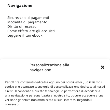
Navigazione
Sicurezza sui pagamenti
Modalità di pagamento
Diritto di recesso
Come effettuare gli acquisti
Leggere il tuo ebook
Personalizzazione alla
navigazione
Per offrire contenuti dedicati a ognuno dei nostri lettori, utilizziamo i
cookie e le avanzate tecnologie di personalizzazione dedicate ai nostri
clienti. Il consenso a queste tecnologie le permetterà di accedere a
una navigazione personalizzata al nostro sito, oppure accedere a una
Shop Gangemi Editore
-
Pagamenti Sicuri e anche Rateali
.
versione generica non ottimizzata ai suoi interessi negando il
consenso.