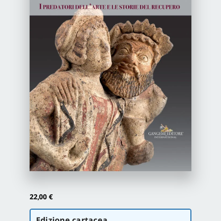
Newsletter
Autori
Proposte di pubblicazione
Gangemi Editore
Newsletter
22,00
€
Scegli
Edizione cartacea