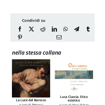
Condividi su
nella stessa collana
Luca Ciaccia. Etico
La Luce del Barocco
estetico
a cura di
:
Petrucci
a cura di
:
Rossi Ruben