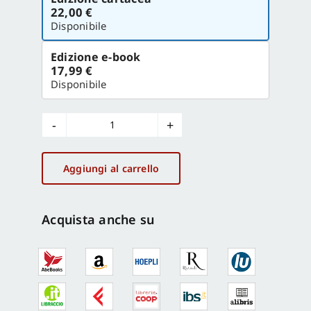
la
22,00 €
versione
Disponibile
Edizione e-book
17,99 €
Disponibile
Il
patrimonio
ritrovato
Aggiungi al carrello
a
Cerveteri
quantità
Acquista anche su