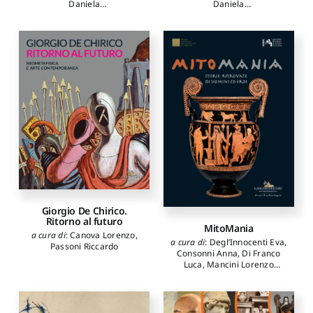
Daniela
Daniela
autori
:
Bertolini Davide
,
autori
:
Bertolini Davide
,
Colantonio Sara
,
Colantonio Sara
,
D’Alessandro Lucilla
,
D’Alessandro Lucilla
,
Serlorenzi Mirella
,
Toniolo
Serlorenzi Mirella
,
Toniolo
Luana
Luana
Giorgio De Chirico.
Ritorno al futuro
MitoMania
a cura di
:
Canova Lorenzo
,
a cura di
:
Degl’Innocenti Eva
,
Passoni Riccardo
Consonni Anna
,
Di Franco
Luca
,
Mancini Lorenzo
autori
:
Giacobello Federica
,
Mancini Lorenzo
,
Consonni
Anna
,
Calcagnile Lucio
,
Quarta Gianluca
,
Serra