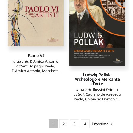
Antonio
,
Maruccio Lucio
,
D'Elia Marisa
,
Gueli Anna
M.
,
Stella Giuseppe
,
Pasquale Stefania
Paolo VI
a cura di
:
D'Amico Antonio
autori
:
Bolpagni Paolo
,
D'Amico Antonio
,
Marchetto
Ludwig Pollak.
Agostino
,
Re Giovanni
Archeologo e Mercante
Battista
,
Sacchini Paolo
d’Arte
a cura di
:
Rossini Orietta
autori
:
Cagiano de Azevedo
Paola
,
Chianese Domenico
,
de Tomasi Francesca
,
Diebner Sylvia
,
Dodero
Eloisa
,
Foresta Simone
,
Jahnke Selma
,
Melasecchi
Olga
,
Moltesen Mette
,
1
2
3
4
Prossimo
Rossini Orietta
,
Spagnuolo
Lucia
,
Tozzi Simonetta
,
von