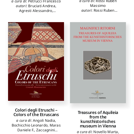
a cura di
:
Rossi Ruben
a cura di
:
Petrucci Francesco
Massimo
autori
:
Bruciati Andrea
,
autori
:
Rossi Ruben
Agresti Alessandro
,
Massimo
,
Farachi Francesco
Cappelletti Francesca
,
Giulio
Caretta Francesca
,
Francucci Massimo
,
Fratarcangeli Margherita
,
Petrucci Francesco
,
Schleier
Erich
,
Serafinelli Guendalina
Colori degli Etruschi –
Treasures of Aquileia
Colors of the Etruscans
from the
a cura di
:
Angoli Nadia
,
kunsthistorisches
Bochicchio Leonardo
,
Maras
museum in Vienna
Daniele F.
,
Zaccagnini
a cura di
:
Novello Marta
,