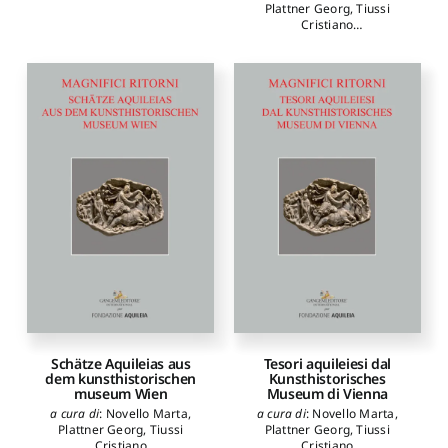
Rossella
Plattner Georg
,
Tiussi
autori
:
Parrulli Fabrizio
,
Cristiano
Russo Alfonsina
,
Parisi
autori
:
Ghedini Francesca
,
Presicce Claudio
,
Giovannini Annalisa
,
Bentivoglio-Ravasio
Plattner Georg
,
Tiussi
Beatrice
,
Neri Sara
,
Pitzalis
Cristiano
,
Verzár Monika
Federica
,
Maras Daniele F.
,
Bochicchio Leonardo
,
Angelini Marina
,
Falcucci
Claudio
,
Zaccagnini
Rossella
,
Basilissi Vilma
,
Giommi Marta
,
Loperfido
Andrea
,
Pilato Clarissa
,
Torrisi Carla
Schätze Aquileias aus
Tesori aquileiesi dal
dem kunsthistorischen
Kunsthistorisches
museum Wien
Museum di Vienna
a cura di
:
Novello Marta
,
a cura di
:
Novello Marta
,
Plattner Georg
,
Tiussi
Plattner Georg
,
Tiussi
Cristiano
Cristiano