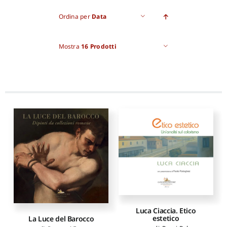
Ordina per
Data
Pro
Mostra
16 Prodotti
Gan
New
Luca Ciaccia. Etico
estetico
La Luce del Barocco