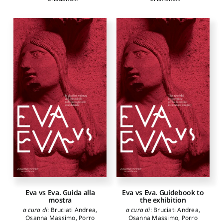
autori
:
Ghedini Francesca
,
autori
:
Ghedini Francesca
,
Giovannini Annalisa
,
Giovannini Annalisa
,
Plattner Georg
,
Tiussi
Plattner Georg
,
Tiussi
Cristiano
,
Verzár Monika
Cristiano
,
Verzár Monika
Eva vs Eva. Guida alla
Eva vs Eva. Guidebook to
mostra
the exhibition
a cura di
:
Bruciati Andrea
,
a cura di
:
Bruciati Andrea
,
Osanna Massimo
,
Porro
Osanna Massimo
,
Porro