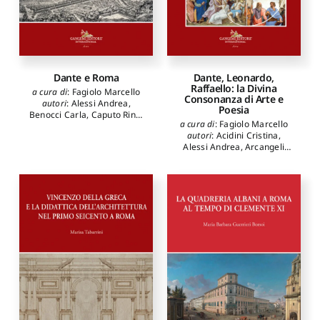
Dante e Roma
Dante, Leonardo,
Raffaello: la Divina
a cura di
:
Fagiolo Marcello
Consonanza di Arte e
autori
:
Alessi Andrea
,
Poesia
Benocci Carla
,
Caputo Rino
,
a cura di
:
Fagiolo Marcello
Cardini Franco
,
Centanni
autori
:
Acidini Cristina
,
Monica
,
Fagiolo Marcello
,
Alessi Andrea
,
Arcangeli
Ferroni Giulio
,
Fiumi
Massimo
,
Battaglia Ricci
Sermattei Ilaria
,
Gibellini
Lucia
,
Benocci Carla
,
Pietro
,
Longo Nicola
,
Bussagli Marco
,
Camerota
Panetta Vito Rocco
,
Procida
Filippo
,
Carpiceci Marco
,
Elisabetta
,
Quaglioni Diego
,
Cieri Via Claudia
,
Colonnese
Ribichini Luca
,
Romano
Fabio
,
Colusso Flavio
,
Curnis
Serena
,
Teodonio Marcello
Michele
,
De Pasquale
Andrea
,
Facchin Laura
,
Fagiolo Marcello
,
Ferrario
Massimiliano
,
Ferroni Giulio
,
Forcellino Antonio
,
Gagliardi
Isabella
,
Grimaldi Marco
,
Listanti Claudio
,
Maddalo
Silvia
,
Marani Pietro Cesare
,
Mineo Nicolò
,
Monciatti