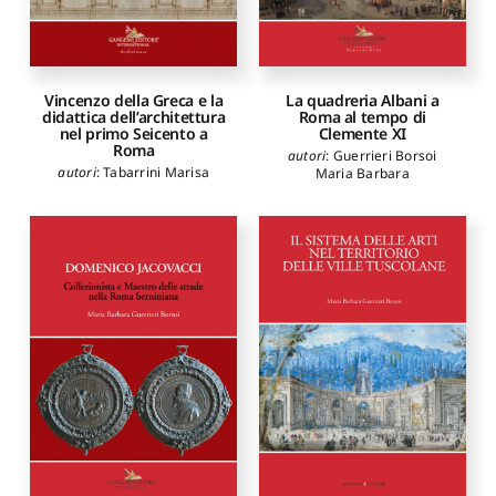
Alessio
,
Papa Rodolfo
,
Pasquini Laura
,
Pizzimento
Paolo
,
Rak Michele
,
Spiriti
Andrea
,
Tomassoni Italo
,
Vecce Carlo
Vincenzo della Greca e la
La quadreria Albani a
didattica dell’architettura
Roma al tempo di
nel primo Seicento a
Clemente XI
Roma
autori
:
Guerrieri Borsoi
autori
:
Tabarrini Marisa
Maria Barbara