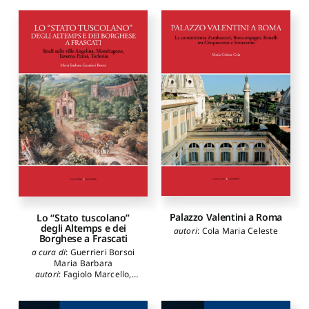
Palazzo Valentini a Roma
Lo “Stato tuscolano”
degli Altemps e dei
autori
:
Cola Maria Celeste
Borghese a Frascati
a cura di
:
Guerrieri Borsoi
Maria Barbara
autori
:
Fagiolo Marcello
,
Bilancia Fernando
,
Cogotti
Marina
,
Marcucci Laura
,
Sartor Alessandro