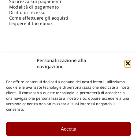
Sicurezza sui pagamenti
Modalità di pagamento
Diritto di recesso
Come effettuare gli acquisti
Leggere il tuo ebook
Personalizzazione alla
navigazione
Per offrire contenuti dedicati a ognuno dei nostri lettori, utilizziamo i
cookie e le avanzate tecnologie di personalizzazione dedicate ai nostri
clienti. Il consenso a queste tecnologie le permetterà di accedere a
una navigazione personalizzata al nostro sito, oppure accedere a una
Shop Gangemi Editore
-
Pagamenti Sicuri e anche Rateali
.
versione generica non ottimizzata ai suoi interessi negando il
consenso.
Catalogo Online
Accetta
CONSULTAZIONE
Catalogo Internazionale