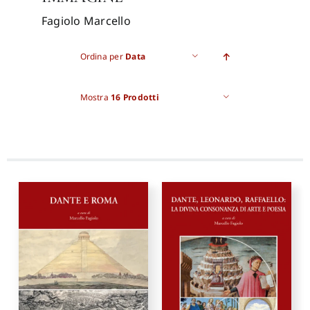
Fagiolo Marcello
Pro
Ordina per
Data
Gan
Mostra
16 Prodotti
New