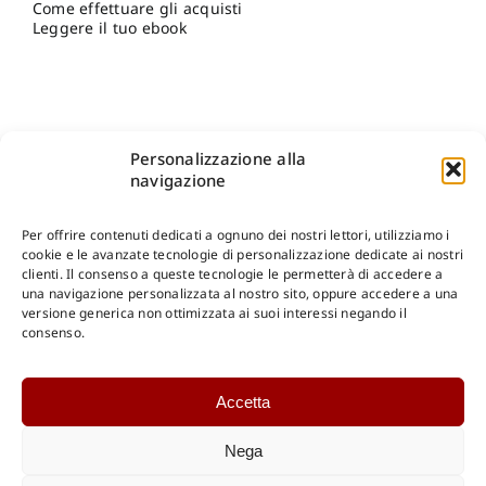
Come effettuare gli acquisti
Leggere il tuo ebook
Personalizzazione alla
navigazione
Per offrire contenuti dedicati a ognuno dei nostri lettori, utilizziamo i
cookie e le avanzate tecnologie di personalizzazione dedicate ai nostri
clienti. Il consenso a queste tecnologie le permetterà di accedere a
una navigazione personalizzata al nostro sito, oppure accedere a una
Shop Gangemi Editore
-
Pagamenti Sicuri e anche Rateali
.
versione generica non ottimizzata ai suoi interessi negando il
consenso.
Catalogo Online
Accetta
CONSULTAZIONE
Catalogo Internazionale
Nega
Catalogo Online