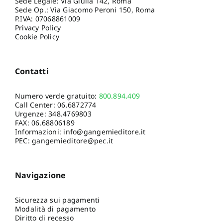
Sede Legale: Via Giulia 142, Roma
Sede Op.: Via Giacomo Peroni 150, Roma
P.IVA: 07068861009
Privacy Policy
Cookie Policy
Contatti
Numero verde gratuito:
800.894.409
Call Center:
06.6872774
Urgenze:
348.4769803
FAX: 06.68806189
Informazioni:
info@gangemieditore.it
PEC: gangemieditore@pec.it
Navigazione
Sicurezza sui pagamenti
Modalità di pagamento
Diritto di recesso