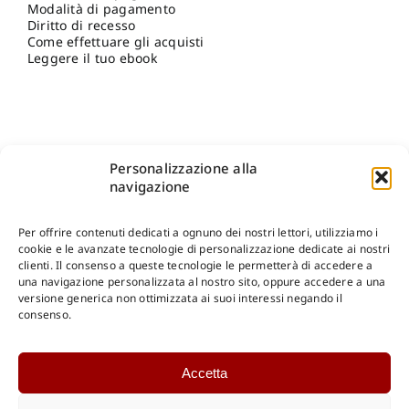
Modalità di pagamento
Diritto di recesso
Come effettuare gli acquisti
Leggere il tuo ebook
Personalizzazione alla
navigazione
Per offrire contenuti dedicati a ognuno dei nostri lettori, utilizziamo i
cookie e le avanzate tecnologie di personalizzazione dedicate ai nostri
clienti. Il consenso a queste tecnologie le permetterà di accedere a
una navigazione personalizzata al nostro sito, oppure accedere a una
Shop Gangemi Editore
-
Pagamenti Sicuri e anche Rateali
.
versione generica non ottimizzata ai suoi interessi negando il
consenso.
Catalogo Online
Accetta
CONSULTAZIONE
Catalogo Internazionale