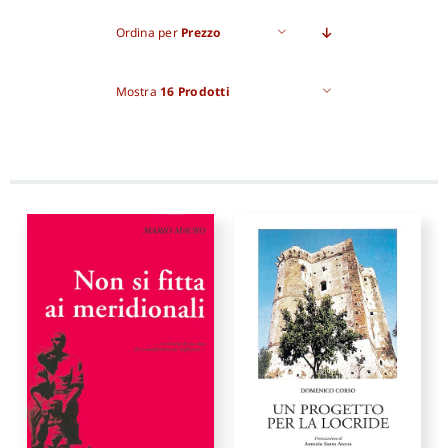
Ordina per
Prezzo
Pro
Mostra
16 Prodotti
Gan
New