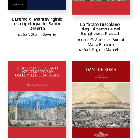
L’Eremo di Montevirginio
e la tipologia del Santo
Lo “Stato tuscolano”
Deserto
degli Altemps e dei
Borghese a Frascati
autori
:
Sturm Saverio
a cura di
:
Guerrieri Borsoi
Maria Barbara
autori
:
Fagiolo Marcello
,
Bilancia Fernando
,
Cogotti
Marina
,
Marcucci Laura
,
Sartor Alessandro