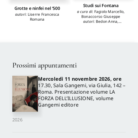
Studi sui Fontana
Grotte e ninfei nel ‘500
a cura di
:
Fagiolo Marcello
,
autori
:
Liserre Francesca
Bonaccorso Giuseppe
Romana
autori
:
Bedon Anna
,
Bevilacqua Mario
,
Boberski
Wojciech
,
Bonaccorso
Giuseppe
,
De Cavi Sabina
,
De Tommaso Giuliana
,
Eisler
William
,
Fagiolo Marcello
,
Finocchi Ghersi Lorenzo
,
Fratarcangeli Margherita
,
Hager Hellmut
,
Ippoliti
Prossimi appuntamenti
Alessandro
,
Karpowicz
Marius
,
Lucci Michela
,
Mangiasciutto Silvia
,
Mercoledì 11 novembre 2026, ore
Manfredi Tommaso
,
17.30, Sala Gangemi, via Giulia, 142 –
Marconi Nicoletta
,
Palmisano Lucia
,
Pasculli
Roma. Presentazione volume LA
Ferrara Mimma
,
Pierguidi
FORZA DELL’ILLUSIONE, volume
Stefano
,
Ruggero Cristina
,
Gangemi editore
Skrabski Józef
,
Spicola Mila
,
Spiriti Andrea
,
Strunck
Christina
,
Sturm Saverio
,
2026
Tabarrini Marisa
,
Ticconi
Dimitri
,
Verde Paola Carla
,
Viscogliosi Alessandro
,
Zani
Simona