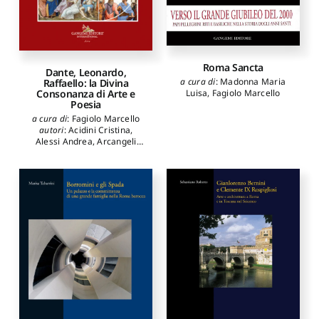
Roma Sancta
Dante, Leonardo,
a cura di
:
Madonna Maria
Raffaello: la Divina
Consonanza di Arte e
Luisa
,
Fagiolo Marcello
Poesia
a cura di
:
Fagiolo Marcello
autori
:
Acidini Cristina
,
Alessi Andrea
,
Arcangeli
Massimo
,
Battaglia Ricci
Lucia
,
Benocci Carla
,
Bussagli Marco
,
Camerota
Filippo
,
Carpiceci Marco
,
Cieri Via Claudia
,
Colonnese
Fabio
,
Colusso Flavio
,
Curnis
Michele
,
De Pasquale
Andrea
,
Facchin Laura
,
Fagiolo Marcello
,
Ferrario
Massimiliano
,
Ferroni Giulio
,
Forcellino Antonio
,
Gagliardi
Isabella
,
Grimaldi Marco
,
Listanti Claudio
,
Maddalo
Silvia
,
Marani Pietro Cesare
,
Mineo Nicolò
,
Monciatti