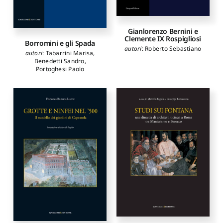
Alessio
,
Papa Rodolfo
,
Pasquini Laura
,
Pizzimento
Paolo
,
Rak Michele
,
Spiriti
Andrea
,
Tomassoni Italo
,
Gianlorenzo Bernini e
Vecce Carlo
Clemente IX Rospigliosi
Borromini e gli Spada
autori
:
Roberto Sebastiano
autori
:
Tabarrini Marisa
,
Benedetti Sandro
,
Portoghesi Paolo