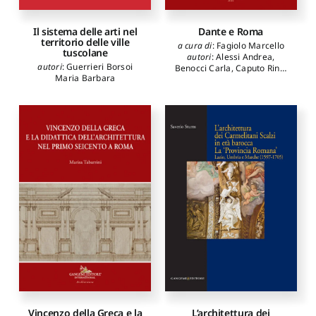
Dante e Roma
Il sistema delle arti nel
territorio delle ville
a cura di
:
Fagiolo Marcello
tuscolane
autori
:
Alessi Andrea
,
autori
:
Guerrieri Borsoi
Benocci Carla
,
Caputo Rino
,
Maria Barbara
Cardini Franco
,
Centanni
Monica
,
Fagiolo Marcello
,
Ferroni Giulio
,
Fiumi
Sermattei Ilaria
,
Gibellini
Pietro
,
Longo Nicola
,
Panetta Vito Rocco
,
Procida
Elisabetta
,
Quaglioni Diego
,
Ribichini Luca
,
Romano
Serena
,
Teodonio Marcello
L’architettura dei
Vincenzo della Greca e la