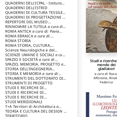
SOSTENIBILE
QUADERNI DELL'ICPAL - Istituto
centrale per il restauro e la
QUADERNI DELL'ISTRID
conservazione del patrimonio
QUADERNI DI CULTURA TESSILE
a
archivistico e librario
cura di: Crispolti Livia
QUADERNI DI PROGETTAZIONE
a
cura di: Giura Longo Tommaso
REPERTORI DEL MUSEO
CENTRALE DEL RISORGIMENTO
RINNOVARE LA TUTELA
a cura di:
a
cura di: Pizzo Marco
Cicalò Enrico
ROMA ANTICA
a cura di: Pavia
Carlo
ROMA EBRAICA
a cura di:
Procaccia Claudio
ROMA STORIA
ROMA STORIA, CULTURA,
IMMAGINE
Scienze Neurologiche e del
a cura di: Fagiolo
Marcello
Comportamento
SCIENZE UMANE E SOCIALI
a cura
di: Iannizzi Salvatore
SPAZIO E SOCIETÀ
a cura di:
Studi e ricerche
Cassetti Roberto
SPAZIO, MEMORIA, PROGETTO
a
mondo dei
gladiatori
cura di: Rossi Massimo
STORIA DELL'INGEGNERIA
STRUTTURALE IN ITALIA
STORIA E MEMORIA
a cura di:
a cura di:
a cura di
:
Russ
Poretti Sergio
Rossi Lauro
STRUMENTI DEL DOTTORATO DI
Alfonsina
,
Rinal
Federica
RICERCA IN RILIEVO E
STRUMENTI DI PROGETTO
RAPPRESENTAZIONE
STUDI E RICERCHE DI
DELL’ARCHITETTURA E
ARCHEOLOGIA IN SICILIA
STUDI E RICERCHE DI
a cura
DELL’AMBIENTE
di: Pelagatti Paola
ARCHITETTURA del Dipartimento
STUDI E RICERCHE DI
a cura di: Migliari
Riccardo
di Architettura Università degli
ARCHITETTURA del Dipartimento
STUDI MERIDIONALI
Studi G. d' Annunzio
di Architettura Università degli
T+A Territori di Architettura
a
Studi G. d' Annunzio, Chieti-
cura di: Ramazzotti Luigi
TEORIA E CULTURA DEL DESIGN
a
Pescara
cura di: Furlanis Giuseppe
TERRITORIO
a cura di: Fusero Paolo