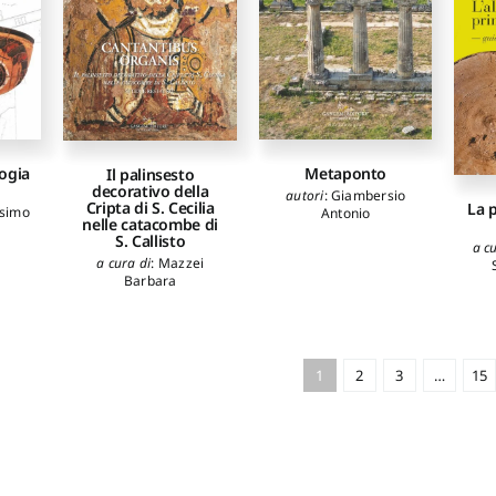
logia
Metaponto
Il palinsesto
decorativo della
autori
:
Giambersio
Cripta di S. Cecilia
La p
simo
Antonio
nelle catacombe di
S. Callisto
a c
a cura di
:
Mazzei
Barbara
1
2
3
…
15