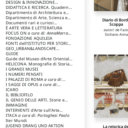
DESIGN & INNOVAZIONE
TECNOLOGICA
DIDATTICA E RICERCA. Quaderni
a cura di: Vallicelli
Andrea
della Scuola
Dipartimento di Architettura e
Analisi della Città Mediterranea
Dipartimento di Arte, Scienza e
Diario di Bor
Tecnica del Costuire
Documenti rari e curiosi
Scoppa
dall'Archivio Segreto
È ARTE VERA E LETTERATURA
autori
:
de Fazi
FOCUS ON
a cura di: AnnaMarra
Siciliano Anna
Contemporanea
FONDAZIONE AQUILEIA
FONTI dell’ISTITUTO PER STORIA
DEL RISORGIMENTO
GEO_URBAN&LANDSCAPE
PLANNING (GULP)
GUIDE
a cura di:
Trusiani Elio
Guide del Museo d’Arte Orientale
“Giuseppe Tucci”
HELICONA. Monografie di Storia
dell'Arte
I GRANDI MUSEI
a cura di: Gallo Marco
I NUMERI PENSATI
I PALAZZI DI ROMA
a cura di:
Ippoliti Alessandro
I SAGGI DI OPUS
a cura di:
Scalesse Tommaso
ICARO
IL BIBLIOFILO
IL GENIO DELLE ARTI. Storie e
interpretazione
IMMAGINE
INTERVENTI d'Arte sull'Arte
dedicata alla cultura della
ITACA
a cura di: Portoghesi Paolo
conservazione d’arte
Iter Mundi
a cura di:
Fondazione Paola Droghetti onlus
JUGEND DRANG UND AKTION
La retorica de