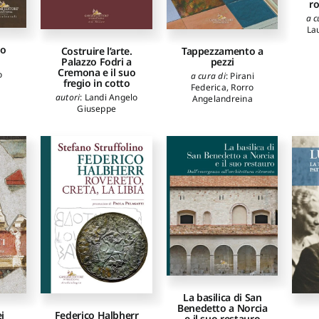
r
a c
La
do
Costruire l’arte.
Tappezzamento a
Palazzo Fodri a
pezzi
Cremona e il suo
o
a cura di
:
Pirani
fregio in cotto
Federica
,
Rorro
autori
:
Landi Angelo
Angelandreina
Giuseppe
La basilica di San
Benedetto a Norcia
i
Federico Halbherr
e il suo restauro