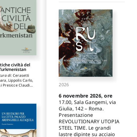
tiche civiltà del
Turkmenistan
cura di
:
Cerasetti
bara
,
Lippolis Carlo
,
2026
si Presicce Claudio
,
Mamedov
6 novembre 2026, ore
Mukhametdurdy
17.00, Sala Gangemi, via
Giulia, 142 – Roma.
Presentazione
REVOLUTIONARY UTOPIA
STEEL TIME. Le grandi
lastre dipinte su acciaio