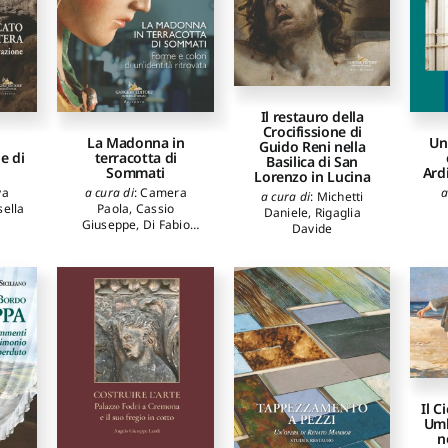
Il restauro della
Crocifissione di
La Madonna in
Un
l
Guido Reni nella
terracotta di
e di
Basilica di San
Sommati
Ardi
Lorenzo in Lucina
a cura di
:
Camera
a
va
a cura di
:
Michetti
Paola
,
Cassio
sella
Daniele
,
Rigaglia
Giuseppe
,
Di Fabio
Davide
Fabiola
Il C
Umb
n