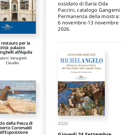
ossidato di Ilaria Oda
Paccini, catalogo Gangemi
Permanenza della mostra:
6 novembre-13 novembre
2026.
 restauro per la
città: palazzo
nghelli all’Aquila
utori
:
Varagnoli
Claudio
iclo della Pesca di
2026
erto Coromaldi
ell’Esposizione
Giovedì 24 Settembre