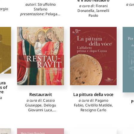
autori
:
Struffolino
a cu
a cura di
:
Fiorani
orgio
Stefano
Donatella
,
Iannelli
presentazione
:
Pelagatti
Paolo
Paola
prefazione
:
Papi
Emanuele
,
Salomoni
Patricia
ura
s of
re
Restauravit
La pittura della voce
sa
a cura di
:
Cassio
a cura di
:
Pagano
P
Giuseppe
,
Delogu
Fabio
,
Civitillo Matilde
,
Giovanni Luca
,
Rescigno Carlo
Moriconi Pierluigi