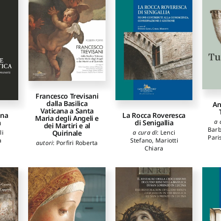
Francesco Trevisani
dalla Basilica
An
Vaticana a Santa
La Rocca Roveresca
una
Maria degli Angeli e
a 
di Senigallia
a
dei Martiri e al
Bar
a cura di
:
Lenci
Quirinale
li
Pari
Stefano
,
Mariotti
a
autori
:
Porfiri Roberta
Chiara