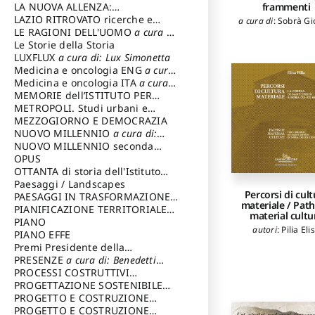
frammenti
LA NUOVA ALLENZA:
ARCHITETTURA & AMBIENTE
LAZIO RITROVATO ricerche e
a cura di
:
Sobrà Gi
restauri
LE RAGIONI DELL'UOMO
a cura di:
Lombardi Satriani Luigi
Le Storie della Storia
LUXFLUX
a cura di: Lux Simonetta
Medicina e oncologia ENG
a cura
di: Lopez Massimo
Medicina e oncologia ITA
a cura
di: Lopez Massimo
MEMORIE dell’ISTITUTO PER
STORIA DEL RISORGIMENTO
METROPOLI. Studi urbani e
regionali
MEZZOGIORNO E DEMOCRAZIA
NUOVO MILLENNIO
a cura di:
Capaldo Pellegrino
NUOVO MILLENNIO seconda
serie
OPUS
a cura di: Mercadante
Francesco
OTTANTA di storia dell'Istituto
storia dell’Istituto
Paesaggi / Landscapes
a cura di:
Percorsi di cult
Cavalieri Patrizia
PAESAGGI IN TRASFORMAZIONE
a
materiale / Path
cura di: Corti Enrico A.
PIANIFICAZIONE TERRITORIALE
material cultu
URBANISTICA ED AMBIENTALE
PIANO
a
autori
:
Pilia Eli
cura di: Costa Enrico
PIANO EFFE
Premi Presidente della
Repubblica
PRESENZE
a cura di: Benedetti
Sandro
PROCESSI COSTRUTTIVI
DELL'ARCHITETTURA
PROGETTAZIONE SOSTENIBILE
a cura di:
Ippoliti Alessandro
PARTECIPATA
PROGETTO E COSTRUZIONE
DELL’ARCHITETTURA
PROGETTO E COSTRUZIONE