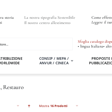
ra storia
La nostra tipografia Sostenibile
Come effettu
Leggere il tu
ti
Il nostro centro allestimento
Sfoglia catalogo disp
• lingua Italiana
• alt
STRIBUZIONE
CONSIP / MEPA /
PROPOSTE 
WORLDWIDE
ANVUR / CINECA
PUBBLICAZI
, Restauro
Mostra
16 Prodotti