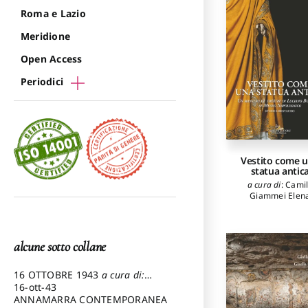
Roma e Lazio
Meridione
Open Access
Periodici
Vestito come 
statua antic
a cura di
:
Camil
Giammei Elen
alcune sotto collane
16 OTTOBRE 1943
a cura di:
Pezzetti Marcello
16-ott-43
ANNAMARRA CONTEMPORANEA