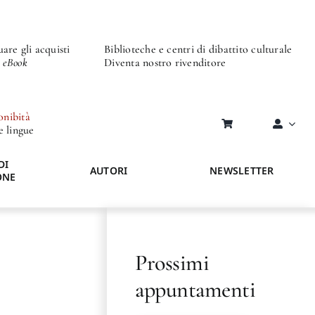
are gli acquisti
Biblioteche e centri di dibattito culturale
o eBook
Diventa nostro rivenditore
onibità
re lingue
DI
AUTORI
NEWSLETTER
ONE
Prossimi
appuntamenti