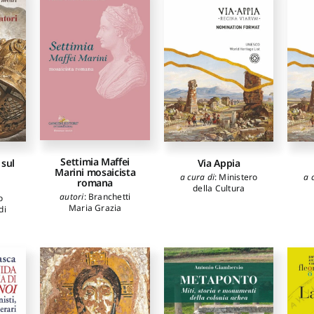
Settimia Maffei
 sul
Via Appia
Marini mosaicista
a cura di
:
Ministero
a 
romana
della Cultura
autori
:
Branchetti
o
Maria Grazia
di