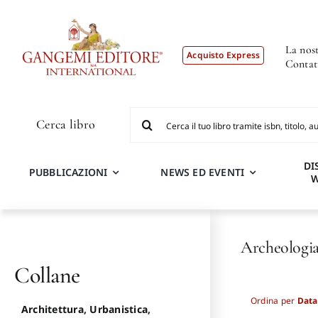
Salta
al
contenuto
La nost
Acquisto Express
Contat
Cerca
Cerca libro
per:
DI
PUBBLICAZIONI
NEWS ED EVENTI
Archeologia
Collane
Ordina per
Data
Architettura, Urbanistica,