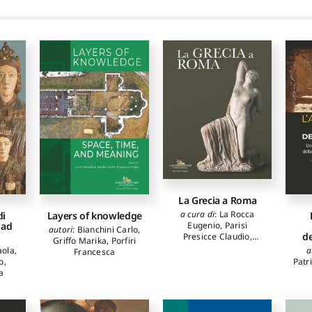
La Grecia a Roma
a cura di
:
La Rocca
di
Layers of knowledge
 ad
Eugenio
,
Parisi
autori
:
Bianchini Carlo
,
de
Presicce Claudio
,
Griffo Marika
,
Porfiri
Avagliano Alessandra
aola
,
a
Francesca
o
,
Patr
a