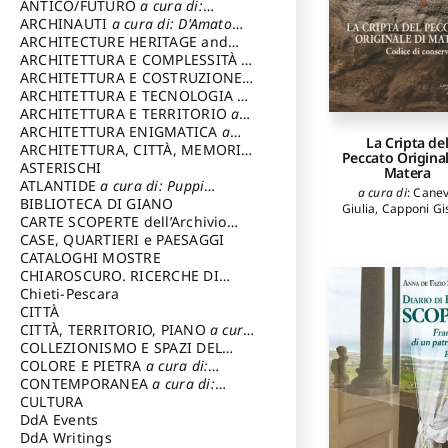
ANTICO/FUTURO
a cura di:
Varagnoli Claudio
ARCHINAUTI
a cura di: D'Amato
Claudio
ARCHITECTURE HERITAGE and
DESIGN
ARCHITETTURA E COMPLESSITÀ
a
cura di: Piva Antonio
ARCHITETTURA E COSTRUZIONE
a
cura di: Poretti Sergio
ARCHITETTURA E TECNOLOGIA
a
cura di: Carrara Gianfranco
ARCHITETTURA E TERRITORIO
a
cura di: Pietrogrande Enrico
ARCHITETTURA ENIGMATICA
a
La Cripta de
cura di: Lenci Ruggero
ARCHITETTURA, CITTÀ, MEMORIA
Peccato Original
a cura di: Valeriani Enrico
ASTERISCHI
Matera
ATLANTIDE
a cura di: Puppi
a cura di
:
Cane
Lionello
BIBLIOTECA DI GIANO
Giulia
,
Capponi Gi
CARTE SCOPERTE dell’Archivio
Storico Capitolino
CASE, QUARTIERI e PAESAGGI
CATALOGHI MOSTRE
CHIAROSCURO. RICERCHE DI
STORIA E STORIA DELL'ARTE
Chieti-Pescara
a
cura di: Di Carpegna Falconieri
CITTÀ
Tommaso
CITTÀ, TERRITORIO, PIANO
a cura
di: Imbesi Giuseppe
COLLEZIONISMO E SPAZI DEL
COLLEZIONISMO
COLORE E PIETRA
a cura di:
a cura di:
Magnani Lauro
Selvaggi Giuseppe
CONTEMPORANEA
a cura di:
Gubinelli Luna
CULTURA
DdA Events
DdA Writings