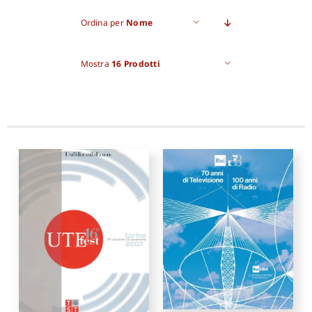
Ordina per
Nome
Pro
Mostra
16 Prodotti
Gan
New