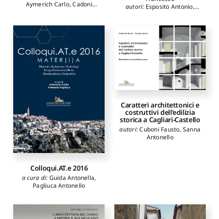
Aymerich Carlo
,
Cadoni
autori
:
Esposito Antonio
,
Stefano
,
de Giles Dubois
Fernia Alfonso
,
Labalestra
Sara
,
Dessì Adriano
,
di
Antonio
,
Leggiero Antonello
,
Giorgio Giorgio
,
Ferreira
Mari Antonella
,
Martino
Bruno Franco
,
Galarce
Rossella
,
Moccia Carlo
,
Barbieri Ignacio
,
Iragüen
Montemurro Michele
,
Contreras Daniel Rodrigo
,
Moschini Francesco
,
Netti
Marvaldi Romina
,
Melis
Lorenzo
,
Paris Spartaco
,
Marco
,
Mendaro Corsini
Pietropaolo Lorenzo
,
Rinaldi
Ignacio
,
Mocci Silvia
,
Domenico
Montes Herraiz José
Ignacio
,
Morales Sanchez
José
,
Oggiano Francesca
,
Caratteri architettonici e
Pani Elisabetta
,
Pau
costruttivi dell’edilizia
Barbara
,
Salvaneschi Elisa
,
storica a Cagliari-Castello
Solinas Simone
,
Tuveri Luca
autori
:
Cuboni Fausto
,
Sanna
Antonello
Colloqui.AT.e 2016
a cura di
:
Guida Antonella
,
Pagliuca Antonello