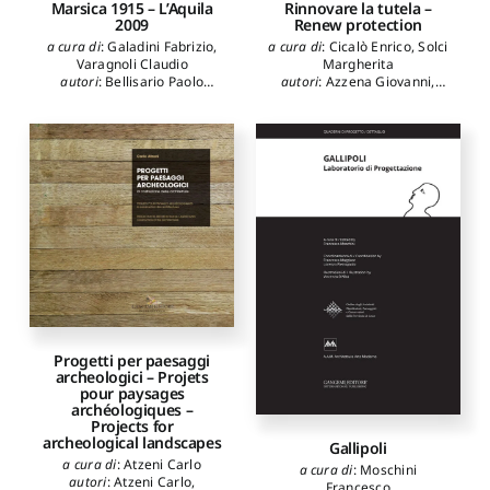
Marsica 1915 – L’Aquila
Rinnovare la tutela –
2009
Renew protection
a cura di
:
Galadini Fabrizio
,
a cura di
:
Cicalò Enrico
,
Solci
Varagnoli Claudio
Margherita
autori
:
Bellisario Paolo
autori
:
Azzena Giovanni
,
Emilio
,
Castenetto Sergio
,
Bagnolo Vincenzo
,
Busonera
Ceccaroni Emanuela
,
Roberto
,
Cicalò Enrico
,
De
Cipriani Clara
,
Clementi
Filippo Barbara
,
Falcidieno
Alberto
,
Colapietra Raffaele
,
Maria Linda
,
Fatta
D'Antonio Maurizio
,
di Nucci
Francesca
,
Favrin Valentina
,
Ada
,
Galadini Fabrizio
,
Gizzi
Giuliani Cairoli Fulvio
,
Gola
Fabrizio Terenzio
,
Pezzi
Elisabetta
,
Guermandi Maria
Aldo
,
Porcelli Francesco
,
Pia
,
Ilardi Emiliano
,
Ippoliti
Potenza Maria Rosaria
,
Redi
Elena
,
Natalini Roberto
,
Fabio
,
Ridolfi Natascia
,
Perini Chiara
,
Petruzzi
Serafini Lucia
,
Socciarelli
Enrico
,
Pirinu Andrea
,
Rombi
Antonio Maria
,
Tertulliani
James
,
Solci Margherita
,
Andrea
,
Trezzi Riccardo
,
Tagliagambe Silvano
,
Tullo Nicola
,
Tuteri Rosanna
,
Tedesco Francesca
,
Urgu
Varagnoli Claudio
,
Verazzo
Alessandra
Progetti per paesaggi
Clara
,
Vittorini Alessandra
,
archeologici – Projets
Zotta Cinzia
pour paysages
archéologiques –
Projects for
archeological landscapes
Gallipoli
a cura di
:
Atzeni Carlo
a cura di
:
Moschini
autori
:
Atzeni Carlo
,
Francesco