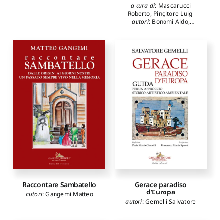
a cura di
:
Mascarucci
Roberto
,
Pingitore Luigi
autori
:
Bonomi Aldo
,
Monaco Francesco
,
Viviani
Silvia
,
Bocca Antonio
Raccontare Sambatello
Gerace paradiso
d’Europa
autori
:
Gangemi Matteo
autori
:
Gemelli Salvatore