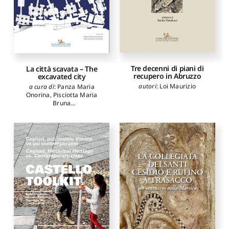
Tre decenni di piani di
La città scavata – The
recupero in Abruzzo
excavated city
autori
:
Loi Maurizio
a cura di
:
Panza Maria
Onorina
,
Pisciotta Maria
Bruna
autori
:
Conte Antonio