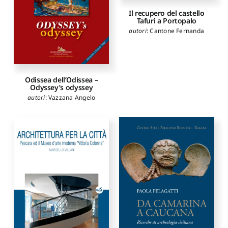
Francesco
,
Stigliano Marco
,
Il recupero del castello
Alini Luigi
,
Amirante Roberta
Tafuri a Portopalo
autori
:
Cantone Fernanda
Odissea dell’Odissea –
Odyssey’s odyssey
autori
:
Vazzana Angelo