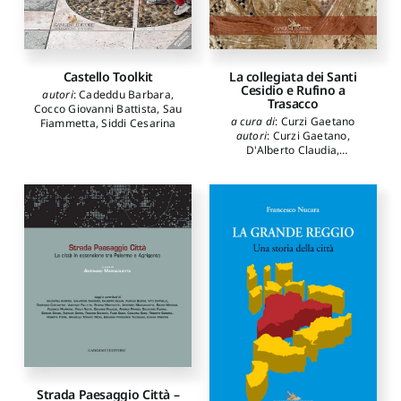
Castello Toolkit
La collegiata dei Santi
Cesidio e Rufino a
autori
:
Cadeddu Barbara
,
Trasacco
Cocco Giovanni Battista
,
Sau
a cura di
:
Curzi Gaetano
Fiammetta
,
Siddi Cesarina
autori
:
Curzi Gaetano
,
D'Alberto Claudia
,
D'Attanasio Marco
,
Di
Marino Diana
,
di Simone
Paolo
,
Gambi Valeria
,
Madonna Maria Antonella
,
Manzoli Simona
,
Mazzetti di
Pietralata Cecilia
,
Petrongolo Alice
,
Piavaux
Mathieu
,
Rossi Maria
Cristina
,
Somma Maria
Carla
Strada Paesaggio Città –