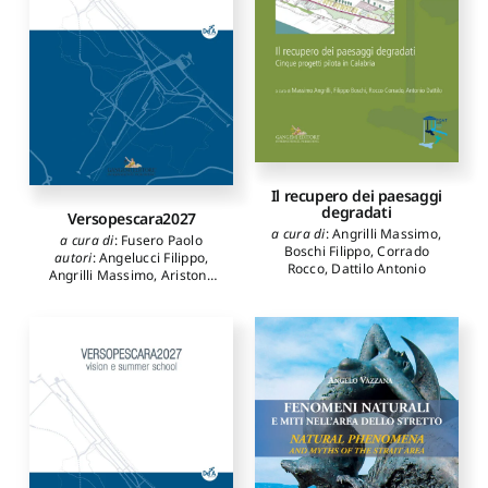
Il recupero dei paesaggi
degradati
Versopescara2027
a cura di
:
Angrilli Massimo
,
a cura di
:
Fusero Paolo
Boschi Filippo
,
Corrado
autori
:
Angelucci Filippo
,
Rocco
,
Dattilo Antonio
Angrilli Massimo
,
Aristone
Ottavia
,
Baldassarri
Elianora
,
Basti Antonio
,
Biondi Samuele
,
Camplone
Stefania
,
Carbonara
Sebastiano
,
D'Avino Stefano
,
De Matteis Gianfranco
,
Di
Bucchianico Giuseppe
,
Di
Nicolantonio Massimo
,
Di
Sivo Michele
,
di Venosa
Matteo
,
Ferrini Susanna
,
Forlani Maria Cristina
,
Ghelli
Cynthia
,
Ghisetti Giavarina