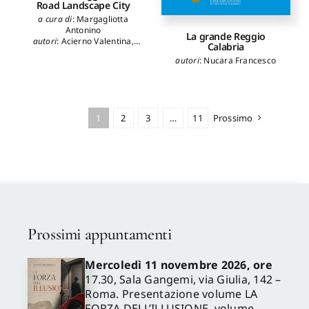
Road Landscape City
a cura di
:
Margagliotta
Antonino
La grande Reggio
autori
:
Acierno Valentina
,
Calabria
Amoroso Salvatore
,
Bazan
autori
:
Nucara Francesco
Giuseppe
,
Burgio Aurelio
,
Costantino Domenico
,
Falletta Vincenzo
,
Maffioletti
Serena
,
Messina Bruno
,
Murrone Francesco
,
Nicita
1
2
3
…
11
Prossimo
Paola
,
Palazzo Giovanni
,
Piraino Andrea
,
Ramazzotti
Luigi
,
Rugino Salvatore
,
Sanzo Serena
,
Sarro
Adriana
,
Schicchi Rosario
,
Sedia Fabio
,
Siddi Cesarina
,
Sordina Roberto
,
Torre
Roberta
,
Trovato Moya
Graziella
,
Tuzzolino
Giovanni Francesco
,
Visentin
Chiara
Prossimi appuntamenti
Mercoledì 11 novembre 2026, ore
17.30, Sala Gangemi, via Giulia, 142 –
Roma. Presentazione volume LA
FORZA DELL’ILLUSIONE, volume