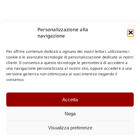
Personalizzazione alla
navigazione
Per offrire contenuti dedicati a ognuno dei nostri lettori, utilizziamo i
cookie e le avanzate tecnologie di personalizzazione dedicate ai nostri
clienti. Il consenso a queste tecnologie le permetterà di accedere a
una navigazione personalizzata al nostro sito, oppure accedere a una
Shop Gangemi Editore
-
Pagamenti Sicuri e anche Rateali
.
versione generica non ottimizzata ai suoi interessi negando il
consenso.
Catalogo Online
Accetta
CONSULTAZIONE
Catalogo Internazionale
Nega
Catalogo Online
DOWNLOAD
Visualizza preferenze
Catalogo Internazionale