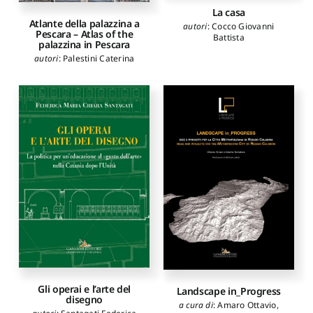
Erna
,
Klaric Sanela
,
Korlaet
La casa
Luka
,
Lepore Michele
,
Atlante della palazzina a
Marano Antonio
,
Mascarucci
autori
:
Cocco Giovanni
Pescara – Atlas of the
Roberto
,
Misino Paola
,
Battista
palazzina in Pescara
Odobasic Lejla
,
Papa
Doriana
,
Pignatti Lorenzo
,
autori
:
Palestini Caterina
Potenza Domenico
,
Pozzi
Carlo
,
Radogna Donatella
,
Raimondo Filippo
,
Rovigatti
Piero
,
Tunzi Pasquale
,
Ulisse
Alberto
,
Unali Maurizio
,
Varagnoli Claudio
,
Verazzo
Clara
,
Viskovic Alberto
,
Zazzara Lucio
Gli operai e l’arte del
Landscape in_Progress
disegno
a cura di
:
Amaro Ottavio
,