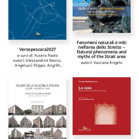
Adriano
,
Giannantonio
Raffaele
,
Ladiana Daniela
,
Lepore Michele
,
Marano
Antonio
,
Palestini Caterina
,
Pavia Rosario
,
Pignatti
Lorenzo
,
Potenza Domenico
,
Radogna Donatella
,
Rovigatti Piero
,
Sepe
Fenomeni naturali e miti
Vincenzo
,
Serafini Lucia
,
nell’area dello Stretto –
Spacone Enrico
,
Ulisse
Versopescara2027
Natural phenomena and
Alberto
,
Urbani Paolo
,
Vanzi
a cura di
:
Fusero Paolo
myths of the Strait area
Ivo
,
Varagnoli Claudio
,
autori
:
Alessandrini Marco
,
autori
:
Vazzana Angelo
Verazzo Clara
Angelucci Filippo
,
Angrilli
Massimo
,
Bilò Federico
,
Calabrese Vincenzo
,
Carbonara Sebastiano
,
De
Matteis Gianfranco
,
Di
Bucchianico Giuseppe
,
Di
Nicolantonio Massimo
,
Di
Sivo Michele
,
di Venosa
Matteo
,
Fabietti Valter
,
Ferrini Susanna
,
Fiadino
Adele
,
Fusero Paolo
,
Garofalo Francesco
,
Ghisetti
Giavarina Adriano
,
Giannantonio Raffaele
,
Gruosso Stefania
,
Husukic