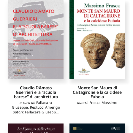
Claudio D’Amato
Monte San Mauro di
Guerrieri e la “scuola
Caltagirone e la calcidese
barese” di architettura
Euboia
a cura di
:
Fallacara
autori
:
Frasca Massimo
Giuseppe
,
Restucci Amerigo
autori
:
Fallacara Giuseppe
,
Restucci Amerigo
,
Cupertino
Francesco
,
Di Sciascio
Eugenio
,
Ruggiero Umberto
,
Portoghesi Paolo
,
Acocella