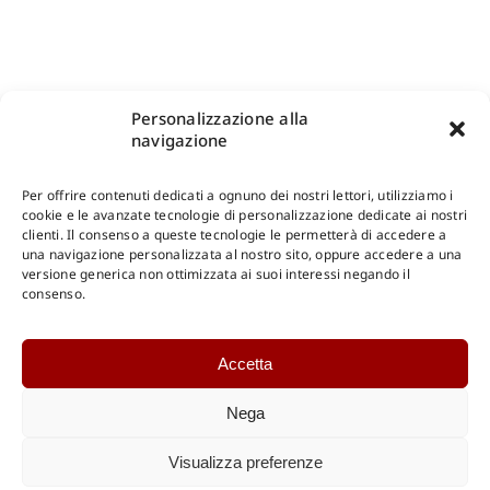
Personalizzazione alla
navigazione
Per offrire contenuti dedicati a ognuno dei nostri lettori, utilizziamo i
cookie e le avanzate tecnologie di personalizzazione dedicate ai nostri
clienti. Il consenso a queste tecnologie le permetterà di accedere a
una navigazione personalizzata al nostro sito, oppure accedere a una
Shop Gangemi Editore
-
Pagamenti Sicuri e anche Rateali
.
versione generica non ottimizzata ai suoi interessi negando il
consenso.
Catalogo Online
Accetta
CONSULTAZIONE
Catalogo Internazionale
Nega
Catalogo Online
DOWNLOAD
Visualizza preferenze
Catalogo Internazionale