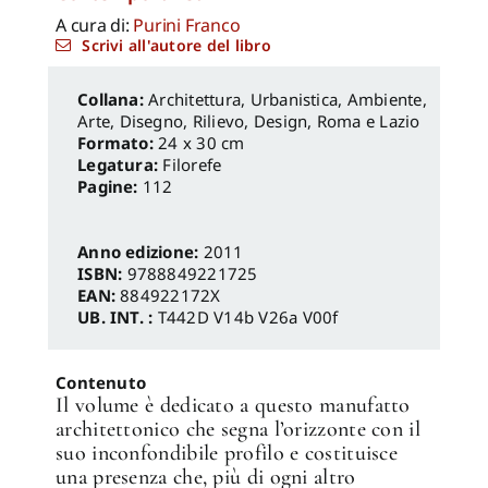
A cura di:
Purini Franco
Scrivi all'autore del libro
Architettura, Urbanistica, Ambiente
,
Arte
,
Disegno, Rilievo, Design
,
Roma e Lazio
Formato:
24 x 30 cm
Legatura:
Filorefe
Pagine:
112
Anno edizione:
2011
ISBN:
9788849221725
EAN:
884922172X
UB. INT. :
T442D V14b V26a V00f
Contenuto
Il volume è dedicato a questo manufatto
architettonico che segna l’orizzonte con il
suo inconfondibile profilo e costituisce
una presenza che, più di ogni altro