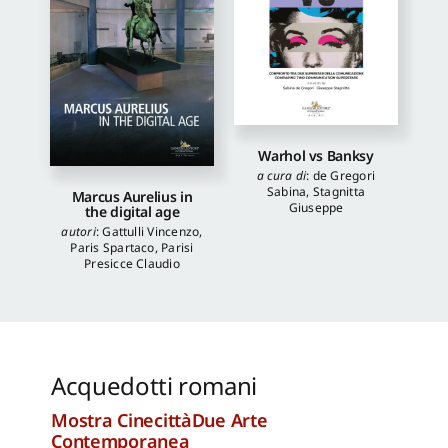
Warhol vs Banksy
a cura di
:
de Gregori
Sabina
,
Stagnitta
Marcus Aurelius in
Giuseppe
the digital age
autori
:
Gattulli Vincenzo
,
Paris Spartaco
,
Parisi
Presicce Claudio
Acquedotti romani
Mostra CinecittàDue Arte
Contemporanea