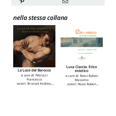
nella stessa collana
Luca Ciaccia. Etico
La Luce del Barocco
estetico
a cura di
:
Petrucci
a cura di
:
Rossi Ruben
Col
Francesco
Massimo
Col
autori
:
Bruciati Andrea
,
autori
:
Rossi Ruben
Agresti Alessandro
,
Massimo
,
Farachi
a 
Cappelletti Francesca
,
Francesco Giulio
B
Caretta Francesca
,
Francucci Massimo
,
Z
Fratarcangeli Margherita
,
au
Petrucci Francesco
,
Schleier
Ru
Erich
,
Serafinelli