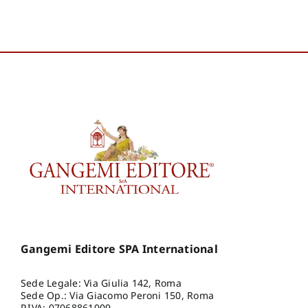
Guendalina
B
Beat
Fede
B
Ang
Ros
Gio
An
Gangemi Editore SPA International
Sede Legale: Via Giulia 142, Roma
Sede Op.: Via Giacomo Peroni 150, Roma
P.IVA: 07068861009