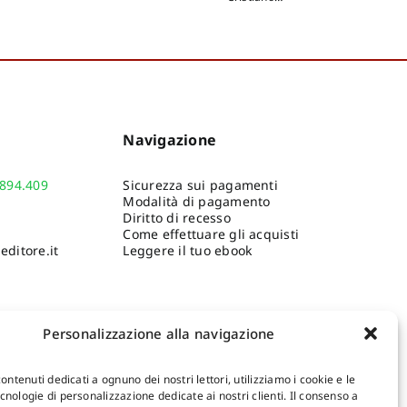
autori
:
Ghedini Francesca
,
Giovannin
Russo Alfonsina
,
Parisi
Giovannini Annalisa
,
Plattner 
Presicce Claudio
,
Plattner Georg
,
Tiussi
Cristiano
,
V
Bentivoglio-Ravasio
Cristiano
,
Verzár Monika
Beatrice
,
Neri Sara
,
Pitzalis Federica
,
Maras
Daniele F.
,
Bochicchio
Leonardo
,
Angelini Marina
,
Falcucci Claudio
,
Zaccagnini Rossella
,
Navigazione
Basilissi Vilma
,
Giommi
Marta
,
Loperfido Andrea
,
Pilato Clarissa
,
Torrisi
.894.409
Sicurezza sui pagamenti
Carla
Modalità di pagamento
Diritto di recesso
Come effettuare gli acquisti
ditore.it
Leggere il tuo ebook
Personalizzazione alla navigazione
contenuti dedicati a ognuno dei nostri lettori, utilizziamo i cookie e le
nologie di personalizzazione dedicate ai nostri clienti. Il consenso a