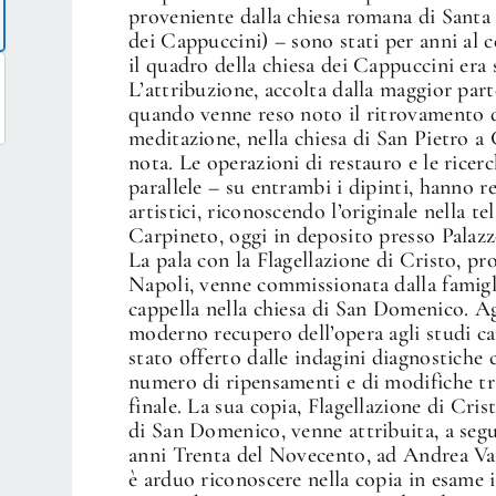
proveniente dalla chiesa romana di Sant
dei Cappuccini) – sono stati per anni al 
il quadro della chiesa dei Cappuccini era 
L’attribuzione, accolta dalla maggior part
quando venne reso noto il ritrovamento d
meditazione, nella chiesa di San Pietro a 
nota. Le operazioni di restauro e le ricerc
parallele – su entrambi i dipinti, hanno re
artistici, riconoscendo l’originale nella t
Carpineto, oggi in deposito presso Palazz
La pala con la Flagellazione di Cristo, 
Napoli, venne commissionata dalla famigli
cappella nella chiesa di San Domenico. Agli
moderno recupero dell’opera agli studi c
stato offerto dalle indagini diagnostiche 
numero di ripensamenti e di modifiche tra
finale. La sua copia, Flagellazione di Cris
di San Domenico, venne attribuita, a segu
anni Trenta del Novecento, ad Andrea Vac
è arduo riconoscere nella copia in esame i