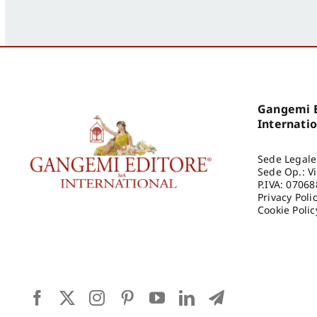
Gangemi E
Internati
Sede Legale
Sede Op.: V
P.IVA: 0706
Privacy Poli
Cookie Polic