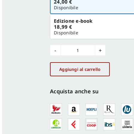
24,00 €
versione
Disponibile
Edizione e-book
18,99 €
Disponibile
Caravaggio
nel
patrimonio
Aggiungi al carrello
del
Fondo
Edifici
Acquista anche su
di
Culto
quantità