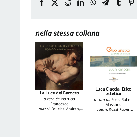
nella stessa collana
Luca Ciaccia. Etico
La Luce del Barocco
estetico
a cura di
:
Petrucci
a cura di
:
Rossi Ruben
Francesco
Massimo
autori
:
Bruciati Andrea
,
autori
:
Rossi Ruben
Agresti Alessandro
,
Massimo
,
Farachi
Cappelletti Francesca
,
Francesco Giulio
Caretta Francesca
,
Francucci Massimo
,
Fratarcangeli Margherita
,