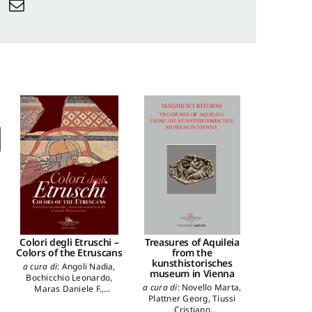
Colori degli Etruschi –
Treasures of Aquileia
Schätze A
Colors of the Etruscans
from the
dem kunst
kunsthistorisches
muse
a cura di
:
Angoli Nadia
,
museum in Vienna
a cura di
:
N
Bochicchio Leonardo
,
a cura di
:
Novello Marta
,
Plattner 
Maras Daniele F.
,
Plattner Georg
,
Tiussi
Cri
Zaccagnini Rossella
Cristiano
autori
:
Ghed
autori
:
Parrulli Fabrizio
,