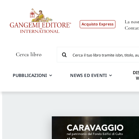
Salta
al
contenuto
La nost
Acquisto Express
Contat
Cerca
Cerca libro
per:
DI
PUBBLICAZIONI
NEWS ED EVENTI