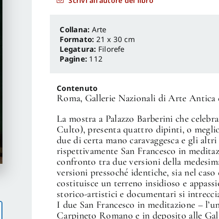
Scrivi all'autore del libro
Arte
Formato:
21 x 30 cm
Legatura:
Filorefe
Pagine:
112
Contenuto
Roma, Gallerie Nazionali di Arte Antica 
La mostra a Palazzo Barberini che celebra 
Culto), presenta quattro dipinti, o megli
due di certa mano caravaggesca e gli altr
rispettivamente San Francesco in meditazi
confronto tra due versioni della medesim
versioni pressoché identiche, sia nel caso 
costituisce un terreno insidioso e appassio
storico-artistici e documentari si intrecci
I due San Francesco in meditazione – l’un
Carpineto Romano e in deposito alle Galle