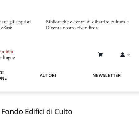
are gli acquisti
Biblioteche e centri di dibattito culturale
o eBook
Diventa nostro rivenditore
onibità
re lingue
DI
AUTORI
NEWSLETTER
ONE
Fondo Edifici di Culto