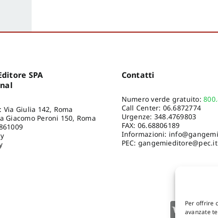
Petrucci Francesco
,
Schleier Erich
,
Serafinelli
Guendalina
ditore SPA
Contatti
onal
Numero verde gratuito:
800
Call Center:
06.6872774
: Via Giulia 142, Roma
Urgenze:
348.4769803
ia Giacomo Peroni 150, Roma
FAX: 06.68806189
8861009
Informazioni:
info@gangemie
cy
PEC: gangemieditore@pec.it
y
Per offrire 
avanzate tec