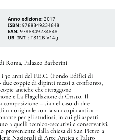
Anno edizione:
2017
ISBN:
9788849234848
EAN:
9788849234848
UB. INT. :
T812B V14g
di Roma, Palazzo Barberini
i 30 anni del F.E.C. (Fondo Edifici di
o due coppie di dipinti messi a confronto,
i copie antiche che ritraggono
one e La Flagellazione di Cristo. Il
a composizione – sia nel caso di due
di un originale con la sua copia antica –
nante per gli studiosi, in cui gli aspetti
ano a quelli tecnico-esecutivi e conservativi.
o proveniente dalla chiesa di San Pietro a
rie Nazionali di Arte Antica e l’altro