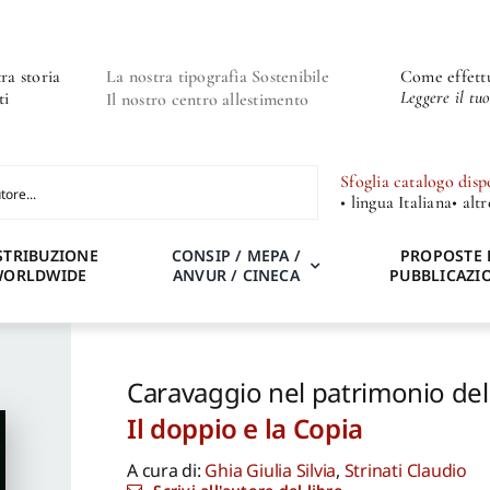
ra storia
La nostra tipografia Sostenibile
Come effettu
Leggere il tu
ti
Il nostro centro allestimento
Sfoglia catalogo disp
• lingua Italiana
• alt
STRIBUZIONE
CONSIP / MEPA /
PROPOSTE 
WORLDWIDE
ANVUR / CINECA
PUBBLICAZI
Caravaggio nel patrimonio del 
Il doppio e la Copia
A cura di:
Ghia Giulia Silvia
,
Strinati Claudio