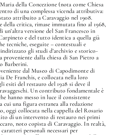
a Maria della Concezione (nota come Chiesa
centro di una complessa vicenda attributiva:
stato attribuito a Caravaggio nel 1908.
e della critica, rimase immutata fino al 1968,
i un’altra versione del San Francesco in
Carpineto e del tutto identica a quella già
he tecniche, eseguite – contestuali e
indirizzato gli studi d’archivio e storico-
ela proveniente dalla chiesa di San Pietro a
o Barberini.
proveniente dal Museo di Capodimonte di
a De Franchis, e collocata nella loro
 esiti del restauro del 1928 si deve il
aravaggeschi. Un contributo fondamentale è
che hanno messo in luce il consistente
 cui una figura estranea alla redazione
to, oggi collocata nella cappella del Rosario
ito di un intervento di restauro nei primi
caro, noto copista di Caravaggio. In realtà,
 caratteri personali necessari per