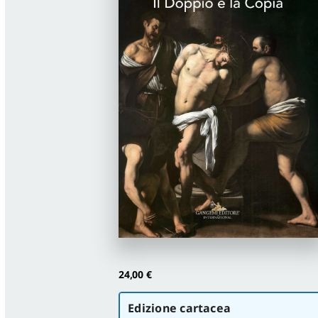
24,00
€
Scegli
Edizione cartacea
la