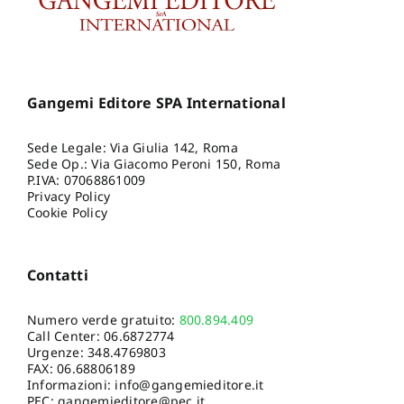
Gangemi Editore SPA International
Sede Legale: Via Giulia 142, Roma
Sede Op.: Via Giacomo Peroni 150, Roma
P.IVA: 07068861009
Privacy Policy
Cookie Policy
Contatti
Numero verde gratuito:
800.894.409
Call Center:
06.6872774
Urgenze:
348.4769803
FAX: 06.68806189
Informazioni:
info@gangemieditore.it
PEC: gangemieditore@pec.it