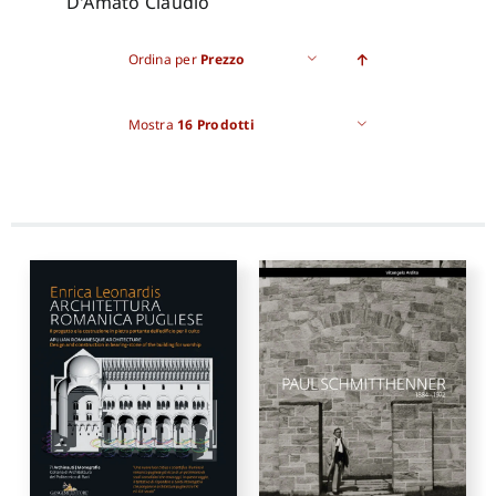
D'Amato Claudio
Pro
Ordina per
Prezzo
Mostra
16 Prodotti
Gan
New