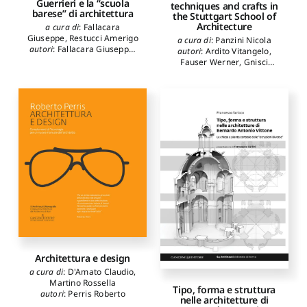
Guerrieri e la “scuola
techniques and crafts in
barese” di architettura
the Stuttgart School of
Architecture
a cura di
:
Fallacara
Giuseppe
,
Restucci Amerigo
a cura di
:
Panzini Nicola
autori
:
Fallacara Giuseppe
,
autori
:
Ardito Vitangelo
,
Restucci Amerigo
,
Cupertino
Fauser Werner
,
Gnisci
Francesco
,
Di Sciascio
Gianluca
,
Hirschfell Marc
,
Eugenio
,
Ruggiero Umberto
,
Lattarulo Maria Irene
,
Portoghesi Paolo
,
Acocella
Panzini Nicola
,
Philipp Klaus
Alfonso
,
Arcidiacono
Jan
,
Voigt Wolfgang
,
Ziegler
Giuseppe
,
Barbera Lucio
Nikolai
Valerio
,
Bordogna Enrico
,
Burelli Augusto Romano
,
Cellini Francesco
,
D'Ardia
Giangiacomo
,
Ferlenga
Alberto
,
Gambardella
Cherubino
,
Grütter Ghisi
,
Marano Giuseppe Carlo
,
Trisciuoglio Marco
,
Messina
Bruno
,
Pavan Vincenzo
,
Potenza Domenico
,
Prati
Franz
,
Purini Franco
,
Tellia
Fabio
,
Tombesi Paolo
,
Torricelli Angelo
,
Architettura e design
Trombadori Duccio
,
Zermani
a cura di
:
D'Amato Claudio
,
Paolo
,
Balice Michele
,
Martino Rossella
Tipo, forma e struttura
Carullo Rossana
,
Cucci
autori
:
Perris Roberto
nelle architetture di
Giovanni
,
de Cadilhac