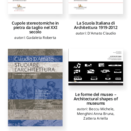
Rossi Gabriele
,
Tamborero
Luc
,
Zaragoza Catalan
Arturo
La Scuola Italiana di
Cupole stereotomiche in
Architettura 1919-2012
pietra da taglio nel XXI
secolo
autori
:
D'Amato Claudio
autori
:
Gadaleta Roberta
Le forme del museo –
Architectural shapes of
museums
autori
:
Beccu Michele
,
Menghini Anna Bruna
,
Zattera Ariella