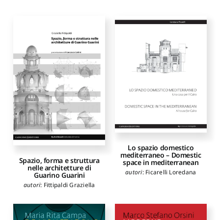
Francesco
,
Martielli Nicola
,
Mongelli Alessandra
,
Occhinegro Ubaldo
,
Orsini
Marco Stefano
,
Paresce
Alessandra
,
Romanazzi
Hilde Grazia Teresita
,
Sacco
Nicola
,
Saidi Mohamed
,
Sanseverino Raffaella
,
Scarcelli Alessandra
,
Scricco
Francesco
,
Stigliano Marco
,
Alini Luigi
,
Amirante Roberta
Lo spazio domestico
mediterraneo – Domestic
Spazio, forma e struttura
space in mediterranean
nelle architetture di
autori
:
Ficarelli Loredana
Guarino Guarini
autori
:
Fittipaldi Graziella