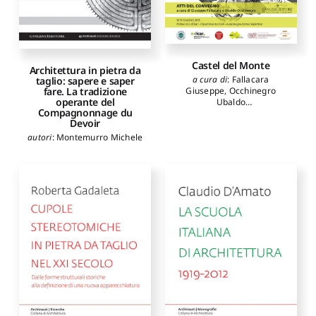
Castel del Monte
Architettura in pietra da
a cura di
:
Fallacara
taglio: sapere e saper
fare. La tradizione
Giuseppe
,
Occhinegro
operante del
Ubaldo
Compagnonnage du
autori
:
Altomare
Devoir
Mariangela
,
Amoruso
Giuseppe
,
Bares Maria
autori
:
Montemurro Michele
Mercedes
,
Calò Mariani
Maria Stella
,
Campanella
Angela
,
Costantino
Domenica
,
D'Amato
Guerrieri Claudio
,
De
Giovanni Alfredo
,
Fallacara
Giuseppe
,
Magnini
Giuseppe
,
Martines
Ruggero
,
Maselli Giorgio
,
Maurici Ferdinando
,
Montemurro Marcelo
,
Nobile Marco Rosario
,
Occhinegro Ubaldo
,
Pignatelli Micaela
,
Quarto
Ruggiero
,
Restucci Amerigo
,