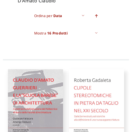
D'Amato Claudio
Pro
Ordina per
Data
Mostra
16 Prodotti
Gan
New