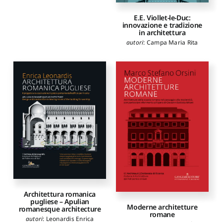
Ilaria
,
Costantino Dario
,
Dambrosio Niccolò
,
De
E.E. Viollet-le-Duc:
Bellis Vito
,
Fittipaldi
innovazione e tradizione
Graziella
,
Iacovuzzi
in architettura
Alessandro
,
Loliva Rosaria
Valeria
,
Rociola Giuseppe
autori
:
Campa Maria Rita
Francesco
,
Martielli Nicola
,
Mongelli Alessandra
,
Occhinegro Ubaldo
,
Orsini
Marco Stefano
,
Paresce
Alessandra
,
Romanazzi
Hilde Grazia Teresita
,
Sacco
Nicola
,
Saidi Mohamed
,
Sanseverino Raffaella
,
Scarcelli Alessandra
,
Scricco
Francesco
,
Stigliano Marco
,
Alini Luigi
,
Amirante Roberta
Architettura romanica
pugliese – Apulian
Moderne architetture
romanesque architecture
romane
autori
:
Leonardis Enrica