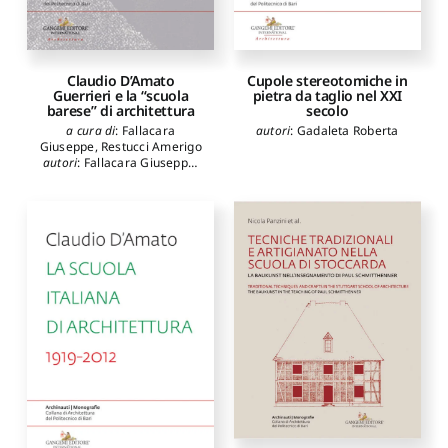
Claudio D’Amato
Cupole stereotomiche in
Guerrieri e la “scuola
pietra da taglio nel XXI
barese” di architettura
secolo
a cura di
:
Fallacara
autori
:
Gadaleta Roberta
Giuseppe
,
Restucci Amerigo
autori
:
Fallacara Giuseppe
,
Restucci Amerigo
,
Cupertino
Francesco
,
Di Sciascio
Eugenio
,
Ruggiero Umberto
,
Portoghesi Paolo
,
Acocella
Alfonso
,
Arcidiacono
Giuseppe
,
Barbera Lucio
Valerio
,
Bordogna Enrico
,
Burelli Augusto Romano
,
Cellini Francesco
,
D'Ardia
Giangiacomo
,
Ferlenga
Alberto
,
Gambardella
Cherubino
,
Grütter Ghisi
,
Marano Giuseppe Carlo
,
Trisciuoglio Marco
,
Messina
Bruno
,
Pavan Vincenzo
,
Potenza Domenico
,
Prati
Franz
,
Purini Franco
,
Tellia