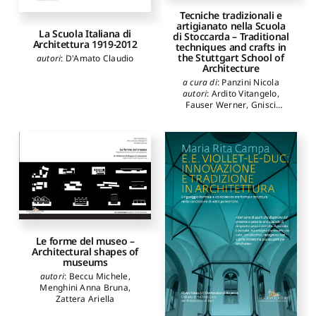
Fabio
,
Tombesi Paolo
,
Torricelli Angelo
,
Tecniche tradizionali e
Trombadori Duccio
,
Zermani
artigianato nella Scuola
La Scuola Italiana di
di Stoccarda – Traditional
Paolo
,
Balice Michele
,
Architettura 1919-2012
techniques and crafts in
Carullo Rossana
,
Cucci
the Stuttgart School of
autori
:
D'Amato Claudio
Giovanni
,
de Cadilhac
Architecture
Rossella
,
Defilippis
Francesco
,
Ficarelli
a cura di
:
Panzini Nicola
Loredana
,
Ieva Matteo
,
autori
:
Ardito Vitangelo
,
Labalestra Antonio
,
Mannino
Fauser Werner
,
Gnisci
Marco
,
Menghini Anna
Gianluca
,
Hirschfell Marc
,
Bruna
,
Mezzina Mauro
,
Lattarulo Maria Irene
,
Moccia Carlo
,
Montemurro
Panzini Nicola
,
Philipp Klaus
Michele
,
Netti Lorenzo
,
Paris
Jan
,
Voigt Wolfgang
,
Ziegler
Spartaco
,
Petruccioli Attilio
,
Nikolai
Riondino Antonio
,
Rocco
Giorgio
,
Strappa Giuseppe
,
Bagnato Vincenzo Paolo
,
Di
Roma Annalisa
,
Montalbano
Calogero
,
Neglia Giulia
Annalinda
,
Pagliarulo Rosa
,
Parisi Nicola
,
Turchiarulo
Le forme del museo –
Mariangela
,
Alicino
Architectural shapes of
museums
Mariangela
,
Barberio
Maurizio
,
Colella Micaela
,
autori
:
Beccu Michele
,
Boccadoro Nicola
,
Calabria
Menghini Anna Bruna
,
Claudia
,
Campa Maria Rita
,
Zattera Ariella
Cascione Vito
,
Cavaliere