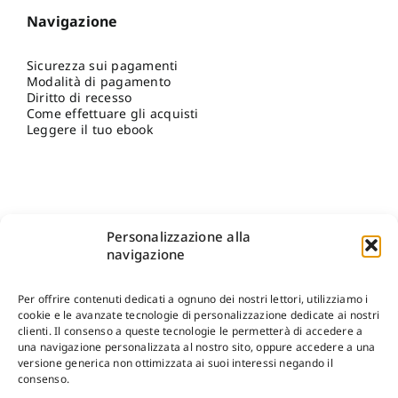
Navigazione
Sicurezza sui pagamenti
Modalità di pagamento
Diritto di recesso
Come effettuare gli acquisti
Leggere il tuo ebook
Personalizzazione alla
navigazione
Per offrire contenuti dedicati a ognuno dei nostri lettori, utilizziamo i
cookie e le avanzate tecnologie di personalizzazione dedicate ai nostri
clienti. Il consenso a queste tecnologie le permetterà di accedere a
una navigazione personalizzata al nostro sito, oppure accedere a una
Shop Gangemi Editore
-
Pagamenti Sicuri e anche Rateali
.
versione generica non ottimizzata ai suoi interessi negando il
consenso.