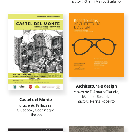
autori
:
Orsini Marco Stefano
Architettura e design
a cura di
:
D'Amato Claudio
,
Martino Rossella
Castel del Monte
autori
:
Perris Roberto
a cura di
:
Fallacara
Giuseppe
,
Occhinegro
Ubaldo
autori
:
Altomare
Mariangela
,
Amoruso
Giuseppe
,
Bares Maria