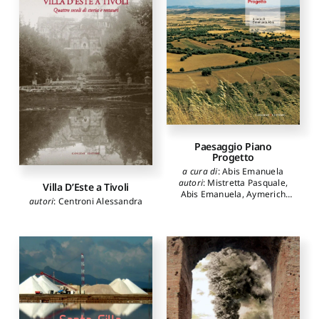
Paesaggio Piano
Progetto
a cura di
:
Abis Emanuela
autori
:
Mistretta Pasquale
,
Villa D’Este a Tivoli
Abis Emanuela
,
Aymerich
autori
:
Centroni Alessandra
Carlo
,
Gabrielli Bruno
,
Azzena Giovanni
,
Cadinu
Marco
,
Colavitti Anna Maria
,
Fiorino Donatella
,
Giannattasio Caterina
,
Vacca Giuseppina
,
Peluso
Salvatore
,
Sanna Antonello
,
Monti Carlo
,
Gambino
Roberto
,
Atzeni Carlo
,
Peghin Giorgio
,
Meloni Italo
,