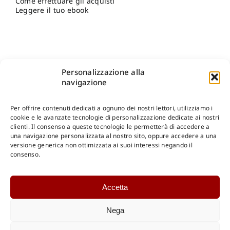
Come effettuare gli acquisti
Leggere il tuo ebook
Personalizzazione alla
navigazione
Per offrire contenuti dedicati a ognuno dei nostri lettori, utilizziamo i
cookie e le avanzate tecnologie di personalizzazione dedicate ai nostri
clienti. Il consenso a queste tecnologie le permetterà di accedere a
una navigazione personalizzata al nostro sito, oppure accedere a una
Shop Gangemi Editore
-
Pagamenti Sicuri e anche Rateali
.
versione generica non ottimizzata ai suoi interessi negando il
consenso.
Catalogo Online
Accetta
CONSULTAZIONE
Catalogo Internazionale
Nega
Catalogo Online