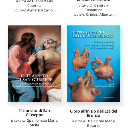
a cura di
:
Giannattasio
a cura di
:
Centroni
Caterina
Costantino
autori
:
Aymerich Carlo
,
autori
:
Crielesi Alberto
,
Campus Giovanni Maria
,
Maggi Luca
,
Civiero Paolo
,
Pellegrini Giorgio
,
Gizzi
Grau Fernandez Marta
,
Stefano
,
Scarpellini Paolo
,
Montani Giovanna
,
Sanna Antonello
,
Deplano
Garberini Anna Paola
Giancarlo
,
Garau Chiara
,
Bartolomucci Carla
,
Carillo
Saverio
,
D'Aprile Marina
,
Montinari Stefano
,
Fiorani
Donatella
,
Siddi Cesarina
,
Serafini Lucia
,
Fiengo
Giuseppe
,
Kirova Tatiana K.
,
Cadinu Marco
,
Abis
Emanuela
,
Giannattasio
Caterina
,
Sanjust Paolo
,
Perez Arroyo Salvador
,
Bruno Andrea
,
Corti Enrico
,
Carmassi Massimo
,
Pitzalis
Efisio
,
Varagnoli Claudio
,
Guerriero Luigi
,
Musso
Stefano F.
,
Vassallo Eugenio
,
Tramontin Antonio
,
Il transito di San
Margaritella Paolo
Cipro all’inizio dell’Età del
Giuseppe
Bronzo
a cura di
:
Spampinato Maria
a cura di
:
Belgiorno Maria
Stella
Rosaria