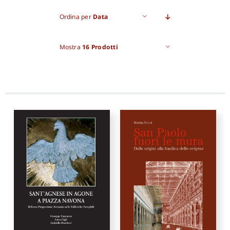
Ordina per
Data
Pro
Mostra
16 Prodotti
Gan
New