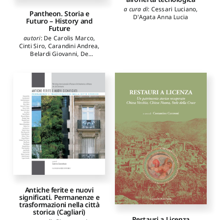
a cura di
:
Cessari Luciano
,
Pantheon. Storia e
D'Agata Anna Lucia
Futuro – History and
Future
autori
:
De Carolis Marco
,
Cinti Siro
,
Carandini Andrea
,
Belardi Giovanni
,
De
Martino Federico
Antiche ferite e nuovi
significati. Permanenze e
trasformazioni nella città
storica (Cagliari)
Restauri a Licenza