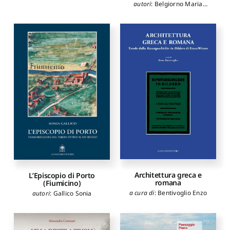
autori
:
Belgiorno Maria
Rosaria
,
Carannante
Alfredo
,
Hermon Sorin
,
Ronzino Paola
,
Lentini
Alessandro
,
Calderoni
Gilberto
,
Kujawski Michael J.
,
Matacena Gennaro
,
Osnato
A. Albino
,
Mazzolani
Federico M.
Architettura greca e
L’Episcopio di Porto
romana
(Fiumicino)
a cura di
:
Bentivoglio Enzo
autori
:
Gallico Sonia