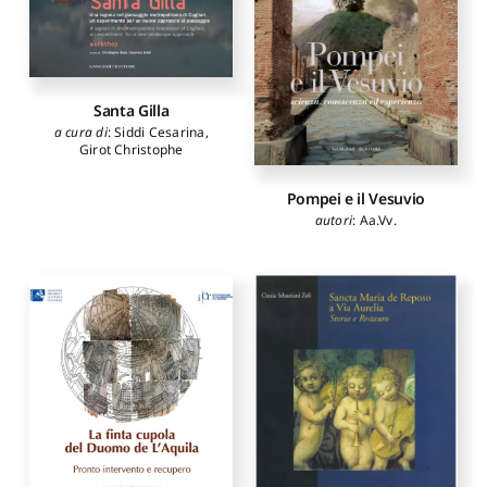
Zoppi Corrado
,
Corti Enrico
,
Donadieu Pierre
,
Nicotera
Maria Ippolita
,
Cannavò
Paola
,
Meloni Benedetto
,
Carboni Stefano
,
Kipar
Andreas
,
Siddi Cesarina
Santa Gilla
a cura di
:
Siddi Cesarina
,
Girot Christophe
Pompei e il Vesuvio
autori
:
Aa.Vv.