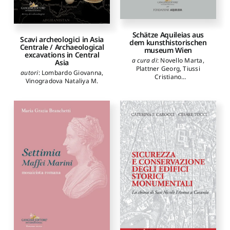
Schätze Aquileias aus
Scavi archeologici in Asia
dem kunsthistorischen
Centrale / Archaeological
museum Wien
excavations in Central
a cura di
:
Novello Marta
,
Asia
Plattner Georg
,
Tiussi
autori
:
Lombardo Giovanna
,
Cristiano
Vinogradova Nataliya M.
autori
:
Ghedini Francesca
,
Giovannini Annalisa
,
Plattner Georg
,
Tiussi
Cristiano
,
Verzár Monika