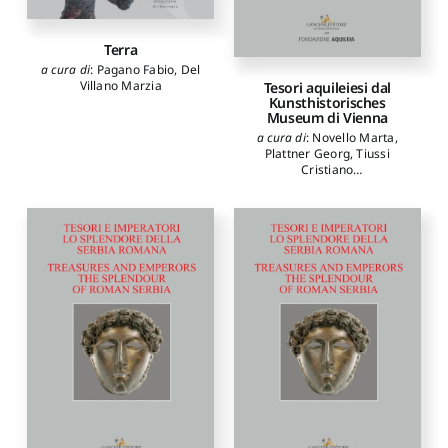
Terra
a cura di
:
Pagano Fabio
,
Del
Villano Marzia
Tesori aquileiesi dal
Kunsthistorisches
Museum di Vienna
a cura di
:
Novello Marta
,
Plattner Georg
,
Tiussi
Cristiano
autori
:
Ghedini Francesca
,
Giovannini Annalisa
,
Plattner Georg
,
Tiussi
Cristiano
,
Verzár Monika