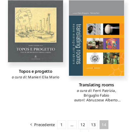
Nappi Giorgia
,
Solinas
Dario
,
Paba Davide
,
Asara
Irene
,
Scotto Mario
Topos e progetto
a cura di
:
Manieri Elia Mario
Translating rooms
a cura di
:
Ferri Patrizia
,
Briguglio Fabio
autori
:
Abruzzese Alberto
,
Colarossi Paolo
,
Di Marino
Bruno
,
Pecchioli Marcello
,
Perretta Gabriele
,
Prestinenza Puglisi Luigi
Precedente
1
…
12
13
14