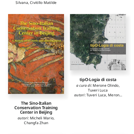
Silvana
,
Civitillo Matilde
tipO-Logia di costa
a cura di
:
Merone Olindo
,
Tuveri Luca
autori
:
Tuveri Luca
,
Merone
Olindo
,
Mereu Matteo
,
The Sino-Italian
Vacca Chiara
,
Solinas
Conservation Training
Mauro
,
Marongiu Yari
,
Center in Beijing
Sanna Nicola
,
Zicca
autori
:
Micheli Mario
,
Giuseppe
,
Marini
Changfa Zhan
Alessandro
,
Ferrari Laura
,
Pisano Maddalena
,
Masia
Francesca
,
Conte Sara
,