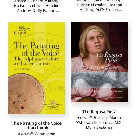
autori
:
O'Connor Murphy
,
Hudson Nicholas
,
Headon
Hudson Nicholas
,
Headon
Andrew
,
Duffy Eamon
,
Andrew
,
Duffy Eamon
,
Richardson Carol M.
,
Champ
Richardson Carol M.
,
Champ
Judith
,
Broggi Angelo
,
Judith
,
Broggi Angelo
,
Marascialli Sara
,
Violini
Marascialli Sara
,
Violini
Paolo
,
Riotta Claudio
Paolo
,
Riotta Claudio
The Ragusa Pietà
a cura di
:
Bussagli Marco
,
D'Alessandro Lorenza M.G.
,
The Painting of the Voice
Mora Costanza
– handbook
a cura di
:
Carannante