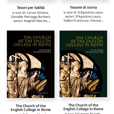
Tessere di storia
Tesori per l’aldilà
a cura di
:
D'Agostino Laura
a cura di
:
Carosi Simona
,
autori
:
D'Agostino Laura
,
Davidde Petriaggi Barbara
Fabbri Francesca
,
Frezzotti
autori
:
Angelini Marina
,
Stefania
,
Gennari Daniela
,
Carosi Simona
,
Colapietro
Lecci Marieclaire
,
Massarini
Marcello
,
Cristofari Irene
,
Ghisleri Flavia
,
Sicurezza
Davidde Petriaggi Barbara
,
Anna Luce
,
Storace Maria
Di Giovanni Antonella
,
Gallo
Speranza
,
Taddei Carlotta
,
Alessandro
,
Guida
Torre Mauro
,
Udina Cristina
Giuseppe
,
Moretti Sgubini
Anna Maria
,
Pifferi Augusto
,
Puoti Flavia
,
Russo Tagliente
Alfonsina
,
Tarquini
Ombretta
The Church of the
The Church of the
English College in Rome
English College in Rome
autori
:
O'Connor Murphy
,