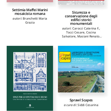
Settimia Maffei Marini
Sicurezza e
mosaicista romana
conservazione degli
autori
:
Branchetti Maria
edifici storici
Grazia
monumentali
autori
:
Carocci Caterina F.
,
Tocci Cesare
,
Cocina
Salvatore
,
Masiani Renato
,
Lagomarsino Sergio
Sprawl Scapes
a cura di
:
Siddi Cesarina