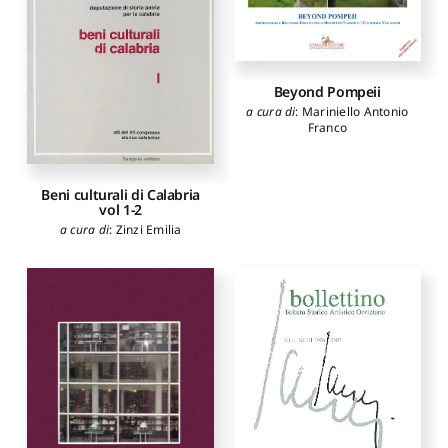
Angelini Alessandro
,
Maccherini Michele
,
Del
Pesco Daniela
,
Imponente
Anna
,
Zimei Francesco
,
Miracola Patrizia
,
D'Angelo
Beyond Pompeii
Carla
a cura di
:
Mariniello Antonio
Franco
Beni culturali di Calabria
vol 1-2
a cura di
:
Zinzi Emilia