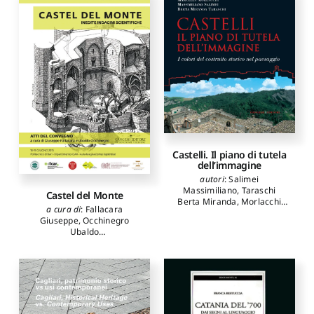
Castelli. Il piano di tutela
dell’immagine
autori
:
Salimei
Massimiliano
,
Taraschi
Castel del Monte
Berta Miranda
,
Morlacchi
a cura di
:
Fallacara
Marcella
Giuseppe
,
Occhinegro
Ubaldo
autori
:
Altomare
Mariangela
,
Amoruso
Giuseppe
,
Bares Maria
Mercedes
,
Calò Mariani
Maria Stella
,
Campanella
Angela
,
Costantino
Domenica
,
D'Amato