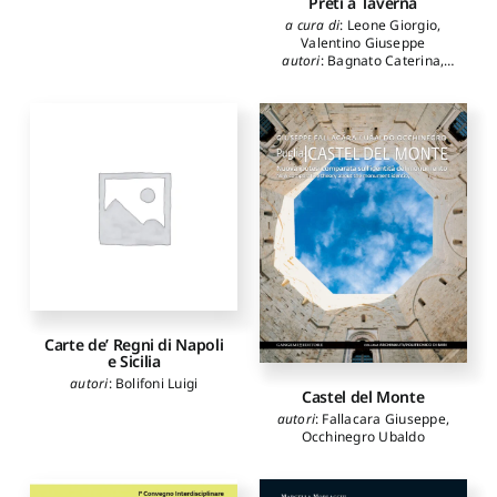
Preti a Taverna
a cura di
:
Leone Giorgio
,
Valentino Giuseppe
autori
:
Bagnato Caterina
,
Leone Giorgio
,
Valentino
Giuseppe
,
Vodret Rossella
Carte de’ Regni di Napoli
e Sicilia
autori
:
Bolifoni Luigi
Castel del Monte
autori
:
Fallacara Giuseppe
,
Occhinegro Ubaldo