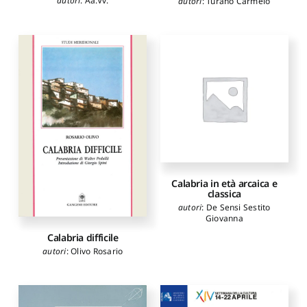
autori
:
Aa.Vv.
autori
:
Turano Carmelo
Calabria in età arcaica e
classica
autori
:
De Sensi Sestito
Giovanna
Calabria difficile
autori
:
Olivo Rosario