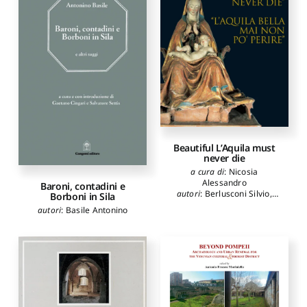
Beautiful L’Aquila must
never die
a cura di
:
Nicosia
Alessandro
Baroni, contadini e
autori
:
Berlusconi Silvio
,
Borboni in Sila
Bondi Sandro
,
Bertolaso
autori
:
Basile Antonino
Guido
,
Chiodi Gianni
,
Pezzopane Stefania
,
Cialente Massimo
,
Marchetti
Luciano
,
Bon Valsassina
Caterina
,
Destro Giustina
,
Nicosia Alessandro
,
Colapietra Raffaele
,
Reggiani Anna Maria
,
Redi
Fabio
,
Pasqualetti Cristiana
,