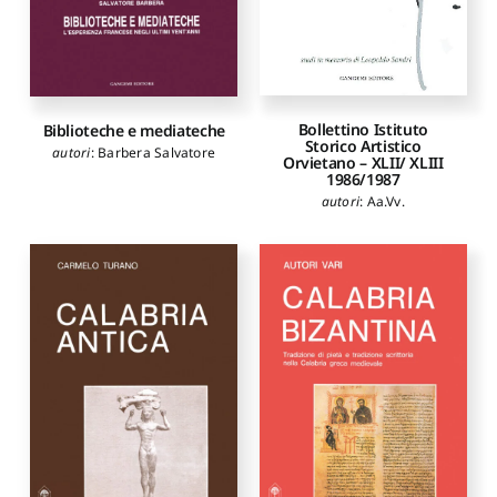
Bollettino Istituto
Biblioteche e mediateche
Storico Artistico
autori
:
Barbera Salvatore
Orvietano – XLII/ XLIII
1986/1987
autori
:
Aa.Vv.