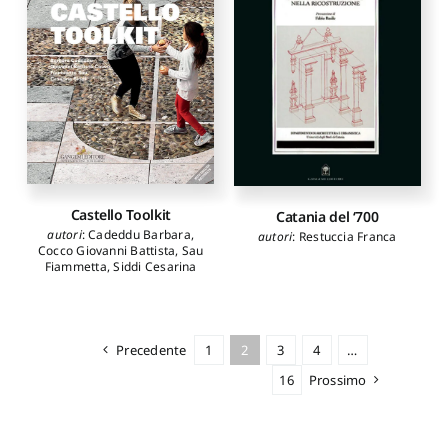
Guerrieri Claudio
,
De
Giovanni Alfredo
,
Fallacara
Giuseppe
,
Magnini
Giuseppe
,
Martines
Ruggero
,
Maselli Giorgio
,
Maurici Ferdinando
,
Montemurro Marcelo
,
Nobile Marco Rosario
,
Occhinegro Ubaldo
,
Pignatelli Micaela
,
Quarto
Ruggiero
,
Restucci Amerigo
,
Rossi Gabriele
,
Tamborero
Luc
,
Zaragoza Catalan
Castello Toolkit
Catania del ‘700
Arturo
autori
:
Cadeddu Barbara
,
autori
:
Restuccia Franca
Cocco Giovanni Battista
,
Sau
Fiammetta
,
Siddi Cesarina
Precedente
1
2
3
4
…
16
Prossimo