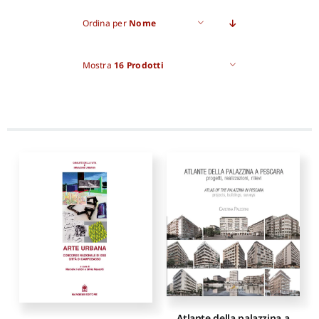
Ordina per
Nome
Pro
Mostra
16 Prodotti
Gan
New
Atlante della palazzina a