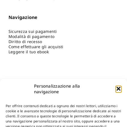
Navigazione
Sicurezza sui pagamenti
Modalità di pagamento
Diritto di recesso
Come effettuare gli acquisti
Leggere il tuo ebook
Personalizzazione alla
navigazione
Per offrire contenuti dedicati a ognuno dei nostri lettori, utilizziamo i
cookie e le avanzate tecnologie di personalizzazione dedicate ai nostri
clienti. Il consenso a queste tecnologie le permetterà di accedere a
una navigazione personalizzata al nostro sito, oppure accedere a una
Shop Gangemi Editore
-
Pagamenti Sicuri e anche Rateali
.
versione generica non ottimizzata ai suoi interessi negando il