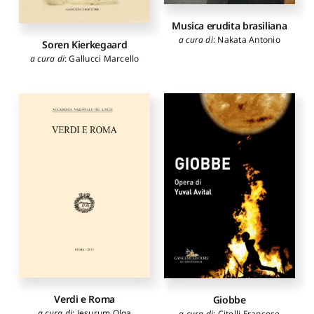
Musica erudita brasiliana
a cura di
:
Nakata Antonio
Soren Kierkegaard
a cura di
:
Gallucci Marcello
Verdi e Roma
Giobbe
a cura di
:
Jesurum Olga
a cura di
:
Citelli Francese