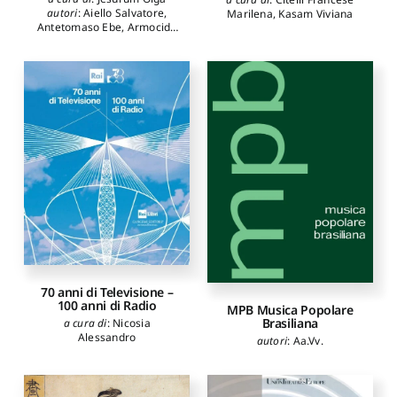
autori
:
Aiello Salvatore
,
Marilena
,
Kasam Viviana
Antetomaso Ebe
,
Armocida
Daniela
,
Bini Annalisa
,
Busseti Vincenza
,
Cagiano
de Azevedo Paola
,
Calzolari
Monica
,
Critelli Maria Pia
,
Engelhardt Markus
,
Gobbi
Cecilia
,
Guandalini Gina
,
Jesurum Olga
,
Manetti
Elena
,
Pestelli Giorgio
,
Petrobelli Pierluigi
,
Pistacchi
Massimo
,
Poma Carlo
,
Reggiani Francesco
,
Rosen
David
,
Rostagno Antonio
,
Sala Emilio
,
Senici
Emanuele
,
Senofonte
Mariarosaria
,
Serianni Luca
,
Stacca Marco
,
Teodonio
Marcello
,
Viale Ferrero
Merecedes
70 anni di Televisione –
100 anni di Radio
MPB Musica Popolare
Brasiliana
a cura di
:
Nicosia
Alessandro
autori
:
Aa.Vv.