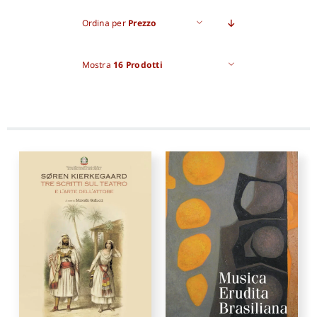
Ordina per
Prezzo
Pro
Mostra
16 Prodotti
Gan
New