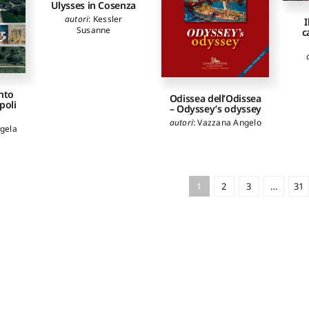
Ulysses in Cosenza
o
,
autori
:
Kessler
I
o
Susanne
c
i
dia
lenga
ella
ter
anto
Odissea dell’Odissea
poli
o
,
– Odyssey’s odyssey
co
,
autori
:
Vazzana Angelo
ngela
avan
za
ranz
,
llia
olo
,
o
,
1
2
3
…
31
io
,
lice
lo
i
lhac
pis
lli
tteo
,
nio
,
o
,
runa
,