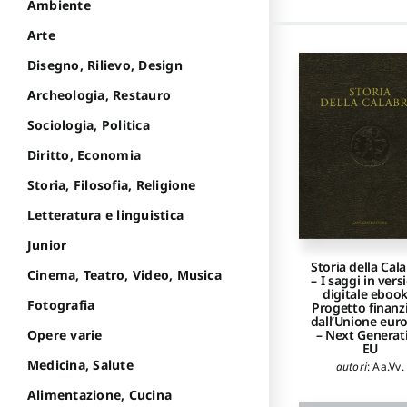
Ambiente
Arte
Disegno, Rilievo, Design
Archeologia, Restauro
Sociologia, Politica
Diritto, Economia
Storia, Filosofia, Religione
Letteratura e linguistica
Junior
Storia della Cala
Cinema, Teatro, Video, Musica
– I saggi in vers
digitale ebook
Fotografia
Progetto finanz
dall’Unione eur
– Next Generat
Opere varie
EU
Medicina, Salute
autori
:
Aa.Vv.
Alimentazione, Cucina