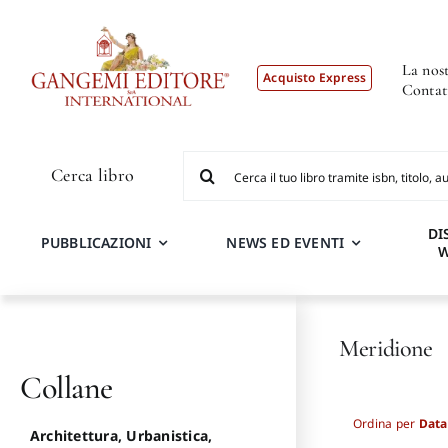
Salta
al
contenuto
La nost
Acquisto Express
Contat
Cerca
Cerca libro
per:
DI
PUBBLICAZIONI
NEWS ED EVENTI
Meridione
Collane
Ordina per
Data
Architettura, Urbanistica,