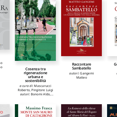
no
Raccontare
G
no
Sambatello
Cosenza tra
rigenerazione
autori
:
Gangemi
urbana e
Matteo
sostenibilità
a cura di
:
Mascarucci
Roberto
,
Pingitore Luigi
autori
:
Bonomi Aldo
,
Monaco Francesco
,
Viviani Silvia
,
Bocca
Antonio