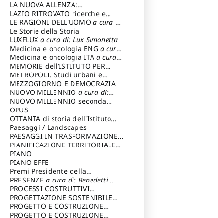
LA NUOVA ALLENZA:
Mezzina Maur
ARCHITETTURA & AMBIENTE
LAZIO RITROVATO ricerche e
Moccia Carlo
,
Montemurro Mich
restauri
LE RAGIONI DELL'UOMO
a cura di:
Netti Lorenzo
,
Pa
Lombardi Satriani Luigi
Le Storie della Storia
Spartaco
,
Petrucc
LUXFLUX
a cura di: Lux Simonetta
Attilio
,
Riondin
Medicina e oncologia ENG
a cura
Antonio
,
Rocco Gio
di: Lopez Massimo
Medicina e oncologia ITA
a cura
Strappa Giusep
di: Lopez Massimo
MEMORIE dell’ISTITUTO PER
Bagnato Vincen
STORIA DEL RISORGIMENTO
METROPOLI. Studi urbani e
Paolo
,
Di Rom
regionali
MEZZOGIORNO E DEMOCRAZIA
Annalisa
,
Montal
Calogero
,
Neglia G
NUOVO MILLENNIO
a cura di:
Annalinda
,
Paglia
Capaldo Pellegrino
NUOVO MILLENNIO seconda
Rosa
,
Parisi Nico
serie
OPUS
a cura di: Mercadante
Turchiarulo
Francesco
OTTANTA di storia dell'Istituto
Mariangela
,
Alic
storia dell’Istituto
Paesaggi / Landscapes
a cura di:
Mariangela
,
Barb
Cavalieri Patrizia
PAESAGGI IN TRASFORMAZIONE
a
Maurizio
,
Colel
cura di: Corti Enrico A.
PIANIFICAZIONE TERRITORIALE
Micaela
,
Boccad
URBANISTICA ED AMBIENTALE
PIANO
a
Nicola
,
Calabri
Claudia
,
Campa M
cura di: Costa Enrico
PIANO EFFE
Rita
,
Cascione Vi
Premi Presidente della
Cavaliere Ilari
Repubblica
PRESENZE
a cura di: Benedetti
Costantino Dar
Sandro
PROCESSI COSTRUTTIVI
Dambrosio Niccol
DELL'ARCHITETTURA
PROGETTAZIONE SOSTENIBILE
a cura di:
Bellis Vito
,
Fittip
Ippoliti Alessandro
PARTECIPATA
PROGETTO E COSTRUZIONE
Graziella
,
Iacovu
DELL’ARCHITETTURA
PROGETTO E COSTRUZIONE
Alessandro
,
Lol