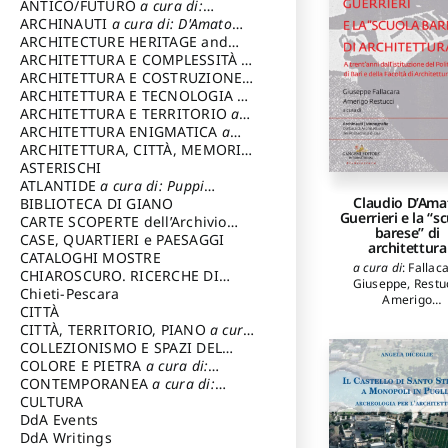
ANTICO/FUTURO
a cura di:
Varagnoli Claudio
ARCHINAUTI
a cura di: D'Amato
Claudio
ARCHITECTURE HERITAGE and
DESIGN
ARCHITETTURA E COMPLESSITÀ
a
cura di: Piva Antonio
ARCHITETTURA E COSTRUZIONE
a
cura di: Poretti Sergio
ARCHITETTURA E TECNOLOGIA
a
cura di: Carrara Gianfranco
ARCHITETTURA E TERRITORIO
a
cura di: Pietrogrande Enrico
ARCHITETTURA ENIGMATICA
a
cura di: Lenci Ruggero
ARCHITETTURA, CITTÀ, MEMORIA
a cura di: Valeriani Enrico
ASTERISCHI
ATLANTIDE
a cura di: Puppi
Claudio D’Ama
Lionello
BIBLIOTECA DI GIANO
Guerrieri e la “s
CARTE SCOPERTE dell’Archivio
barese” di
Storico Capitolino
CASE, QUARTIERI e PAESAGGI
architettura
CATALOGHI MOSTRE
a cura di
:
Fallac
CHIAROSCURO. RICERCHE DI
Giuseppe
,
Restu
STORIA E STORIA DELL'ARTE
Chieti-Pescara
a
Amerigo
cura di: Di Carpegna Falconieri
CITTÀ
autori
:
Fallaca
Tommaso
CITTÀ, TERRITORIO, PIANO
a cura
Giuseppe
,
Restu
di: Imbesi Giuseppe
COLLEZIONISMO E SPAZI DEL
Amerigo
,
Cupert
Francesco
,
Di Sci
COLLEZIONISMO
COLORE E PIETRA
a cura di:
a cura di:
Eugenio
,
Ruggie
Magnani Lauro
Selvaggi Giuseppe
CONTEMPORANEA
a cura di:
Umberto
,
Portog
Gubinelli Luna
CULTURA
Paolo
,
Acocell
DdA Events
Alfonso
,
Arcidiac
DdA Writings
Giuseppe
,
Barb