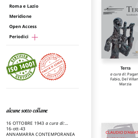
Roma e Lazio
Meridione
Open Access
Periodici
Terra
a cura di
:
Paga
Fabio
,
Del Villa
Marzia
alcune sotto collane
16 OTTOBRE 1943
a cura di:
Pezzetti Marcello
16-ott-43
ANNAMARRA CONTEMPORANEA