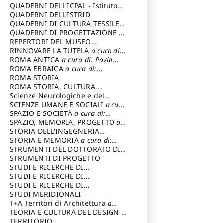
SOSTENIBILE
QUADERNI DELL'ICPAL - Istituto
Rosaria Valeria
,
Ro
Giuseppe France
centrale per il restauro e la
QUADERNI DELL'ISTRID
Martielli Nicol
conservazione del patrimonio
QUADERNI DI CULTURA TESSILE
a
Mongelli Alessan
archivistico e librario
cura di: Crispolti Livia
QUADERNI DI PROGETTAZIONE
a
Occhinegro Uba
cura di: Giura Longo Tommaso
REPERTORI DEL MUSEO
Orsini Marco Ste
CENTRALE DEL RISORGIMENTO
RINNOVARE LA TUTELA
a cura di:
a
Paresce Alessan
cura di: Pizzo Marco
Cicalò Enrico
ROMA ANTICA
a cura di: Pavia
Romanazzi Hil
Carlo
ROMA EBRAICA
a cura di:
Grazia Teresita
,
S
Procaccia Claudio
ROMA STORIA
Nicola
,
Saidi Moh
Sanseverino Raffa
ROMA STORIA, CULTURA,
Scarcelli Alessan
IMMAGINE
Scienze Neurologiche e del
a cura di: Fagiolo
Scricco Frances
Marcello
Comportamento
SCIENZE UMANE E SOCIALI
a cura
Stigliano Marco
,
di: Iannizzi Salvatore
SPAZIO E SOCIETÀ
a cura di:
Luigi
,
Amirante Ro
Cassetti Roberto
SPAZIO, MEMORIA, PROGETTO
a
cura di: Rossi Massimo
STORIA DELL'INGEGNERIA
STRUTTURALE IN ITALIA
STORIA E MEMORIA
a cura di:
a cura di:
Poretti Sergio
Rossi Lauro
STRUMENTI DEL DOTTORATO DI
RICERCA IN RILIEVO E
STRUMENTI DI PROGETTO
RAPPRESENTAZIONE
STUDI E RICERCHE DI
DELL’ARCHITETTURA E
ARCHEOLOGIA IN SICILIA
STUDI E RICERCHE DI
a cura
DELL’AMBIENTE
di: Pelagatti Paola
ARCHITETTURA del Dipartimento
STUDI E RICERCHE DI
a cura di: Migliari
Riccardo
di Architettura Università degli
ARCHITETTURA del Dipartimento
STUDI MERIDIONALI
Studi G. d' Annunzio
di Architettura Università degli
T+A Territori di Architettura
a
Studi G. d' Annunzio, Chieti-
cura di: Ramazzotti Luigi
TEORIA E CULTURA DEL DESIGN
a
Pescara
cura di: Furlanis Giuseppe
TERRITORIO
a cura di: Fusero Paolo