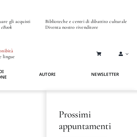
are gli acquisti
Biblioteche e centri di dibattito culturale
o eBook
Diventa nostro rivenditore
onibità
re lingue
DI
AUTORI
NEWSLETTER
ONE
Prossimi
appuntamenti