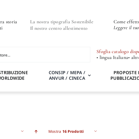
ra storia
La nostra tipografia Sostenibile
Come effettu
Leggere il tu
ti
Il nostro centro allestimento
Sfoglia catalogo disp
• lingua Italiana
• alt
STRIBUZIONE
CONSIP / MEPA /
PROPOSTE 
WORLDWIDE
ANVUR / CINECA
PUBBLICAZI
Mostra
16 Prodotti