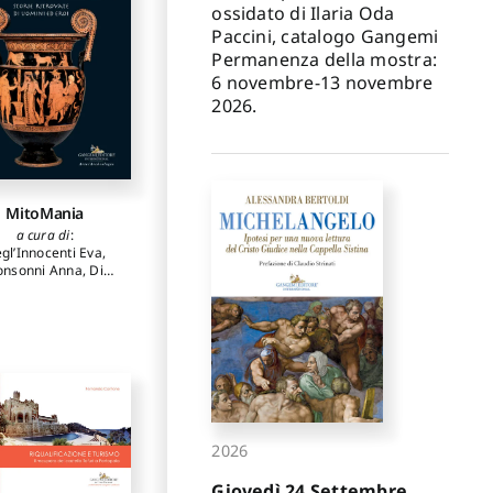
ossidato di Ilaria Oda
Paccini, catalogo Gangemi
Permanenza della mostra:
6 novembre-13 novembre
2026.
MitoMania
a cura di
:
gl’Innocenti Eva
,
onsonni Anna
,
Di
nco Luca
,
Mancini
Lorenzo
utori
:
Giacobello
ederica
,
Mancini
orenzo
,
Consonni
a
,
Calcagnile Lucio
,
ta Gianluca
,
Serra
ntonio
,
Maruccio
cio
,
D'Elia Marisa
,
li Anna M.
,
Stella
2026
useppe
,
Pasquale
Stefania
Giovedì 24 Settembre