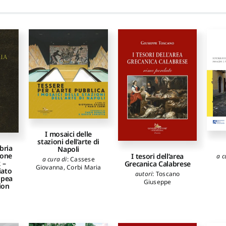
I mosaici delle
stazioni dell’arte di
bria
Napoli
ione
I tesori dell’area
a c
a cura di
:
Cassese
 –
Grecanica Calabrese
Giovanna
,
Corbi Maria
iato
autori
:
Toscano
opea
Giuseppe
ion