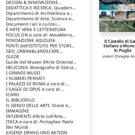
DESIGN & INNOVAZIONE
Lucio Valerio
,
TECNOLOGICA
DIDATTICA E RICERCA. Quaderni
a cura di: Vallicelli
Bordogna Enric
Andrea
della Scuola
Dipartimento di Architettura e
Burelli August
Romano
,
Cellin
Analisi della Città Mediterranea
Dipartimento di Arte, Scienza e
Francesco
,
D'Ar
Tecnica del Costuire
Documenti rari e curiosi
Giangiacomo
,
Fer
dall'Archivio Segreto
È ARTE VERA E LETTERATURA
Alberto
,
Gambard
FOCUS ON
a cura di: AnnaMarra
Cherubino
,
Grüt
Contemporanea
FONDAZIONE AQUILEIA
Il Castello di S
Ghisi
,
Marano
FONTI dell’ISTITUTO PER STORIA
Stefano a Mono
Giuseppe Carl
in Puglia
DEL RISORGIMENTO
GEO_URBAN&LANDSCAPE
Trisciuoglio Mar
PLANNING (GULP)
GUIDE
a cura di:
autori
:
Diceglie A
Messina Bruno
,
P
Vincenzo
,
Poten
Trusiani Elio
Guide del Museo d’Arte Orientale
Domenico
,
Prati F
“Giuseppe Tucci”
HELICONA. Monografie di Storia
Purini Franco
,
Te
dell'Arte
I GRANDI MUSEI
a cura di: Gallo Marco
Fabio
,
Tombesi Pa
I NUMERI PENSATI
Torricelli Angel
I PALAZZI DI ROMA
a cura di:
Trombadori Ducc
Ippoliti Alessandro
I SAGGI DI OPUS
a cura di:
Zermani Paolo
,
Ba
Scalesse Tommaso
ICARO
Michele
,
Carul
IL BIBLIOFILO
Rossana
,
Cucc
Giovanni
,
de Cadi
IL GENIO DELLE ARTI. Storie e
Rossella
,
Defilip
interpretazione
IMMAGINE
Francesco
,
Ficare
INTERVENTI d'Arte sull'Arte
Loredana
,
Ieva Ma
dedicata alla cultura della
ITACA
a cura di: Portoghesi Paolo
Labalestra Anto
conservazione d’arte
Iter Mundi
a cura di:
Mannino Marc
Fondazione Paola Droghetti onlus
JUGEND DRANG UND AKTION
Menghini Anna B