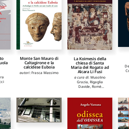
to
Monte San Mauro di
La Koimesis della
cuola
Caltagirone e la
chiesa di Santa
De
calcidese Euboia
Maria del Rogato ad
C
Alcara Li Fusi
autori
:
Frasca Massimo
Fra
ara
a cura di
:
Musolino
cci
Grazia
,
Rigaglia
a
Davide
,
Romè
F
ra
Valentina
L
cci
Ann
ino
Quar
ascio
A
ro
Lu
hesi
Gue
a
Gi
ono
era