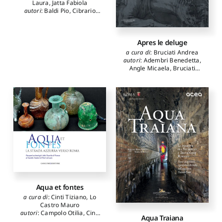
Laura
,
Jatta Fabiola
autori
:
Baldi Pio
,
Cibrario
Laura
,
Daveri Alessia
,
Falcucci Claudio
,
Jatta
Fabiola
,
Lorenzetti Carlo
,
Apres le deluge
Maccarone Salvatore
,
Maura Claudia
,
Poggi
a cura di
:
Bruciati Andrea
Domenico
autori
:
Adembri Benedetta
,
Angle Micaela
,
Bruciati
Andrea
,
Carbonara Viviana
,
D'Alessandro Lucilla
,
Del
Ferro Sergio
,
Esposito
Renata
,
Fondi Veronica
,
Pietrobono Sabrina
,
Riccardi
Roberto
Aqua et fontes
a cura di
:
Cinti Tiziano
,
Lo
Castro Mauro
autori
:
Campolo Otilia
,
Cinti
Aqua Traiana
Tiziano
,
Lo Castro Mauro
,