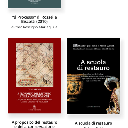
autori
:
Andreoni Elena
,
Campanelli M.Cristina
,
Di
Felice Lorenzo
,
Marsili
“Il Processo” di Rossella
Francesca
,
Pizzo Barbara
,
Biscotti (2010)
Bagnetti Chiara
,
Barelli
Francesca
,
Carotenuto
autori
:
Roscigno Mariagiulia
Emilia
,
Cazzola Alessandra
,
Pimpini Cristiana
,
Pisanò
Carlo
A proposito del restauro
A scuola di restauro
e della conservazione