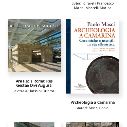
autori
:
Cifarelli Francesco
Mari Zaccaria
,
Marinelli
Maria
,
Marcelli Marina
Rachele
,
Pietrangeli Luisa
Ara Pacis Roma: Res
Gestae Divi Augusti
a cura di
:
Rossini Orietta
Archeologia a Camarina
autori
:
Masci Paolo