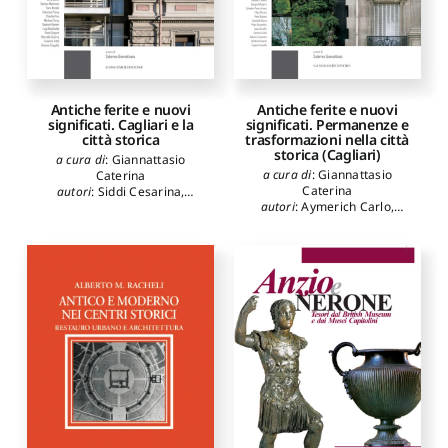
Antiche ferite e nuovi
Antiche ferite e nuovi
significati. Cagliari e la
significati. Permanenze e
città storica
trasformazioni nella città
storica (Cagliari)
a cura di
:
Giannattasio
a cura di
:
Giannattasio
Caterina
Caterina
autori
:
Siddi Cesarina
,
autori
:
Aymerich Carlo
,
Fiorino Donatella
,
Bagnolo
Campus Giovanni Maria
,
Vincenzo
,
Casu Paola
,
Pisu
Pellegrini Giorgio
,
Gizzi
Claudia
,
Pintus Valentina
,
Stefano
,
Scarpellini Paolo
,
Porcu Martina
,
Ranieri
Sanna Antonello
,
Deplano
Gaetano
,
Giannattasio
Giancarlo
,
Garau Chiara
,
Caterina
,
Sanjust Paolo
,
Bartolomucci Carla
,
Carillo
D'Orta Luigi
,
Rondinella
Saverio
,
D'Aprile Marina
,
Luigi
,
Bartolomucci Carla
,
Montinari Stefano
,
Fiorani
Cadinu Marco
,
Mocci Silvia
,
Donatella
,
Siddi Cesarina
,
Tiragallo Antonio
,
Schirru
Serafini Lucia
,
Fiengo
Marcello
,
Margaritella
Giuseppe
,
Kirova Tatiana K.
,
Paolo
,
Montinari Stefano
,
Cadinu Marco
,
Abis
Cadeddu Barbara
,
Mucelli
Emanuela
,
Giannattasio
Sara
Caterina
,
Sanjust Paolo
,
Perez Arroyo Salvador
,