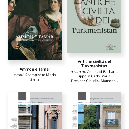
Antiche civiltà del
Turkmenistan
Ammon e Tamar
a cura di
:
Cerasetti Barbara
,
autori
:
Spampinato Maria
Lippolis Carlo
,
Parisi
Stella
Presicce Claudio
,
Mamedov
Mukhametdurdy