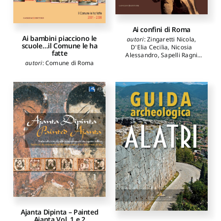
Ai confini di Roma
Ai bambini piacciono le
autori
:
Zingaretti Nicola
,
scuole…il Comune le ha
D'Elia Cecilia
,
Nicosia
fatte
Alessandro
,
Sapelli Ragni
autori
:
Comune di Roma
Marina
,
D'Alessio Maria
Teresa
,
Moretti Anna Maria
Ajanta Dipinta – Painted
Ajanta Vol. 1 e 2