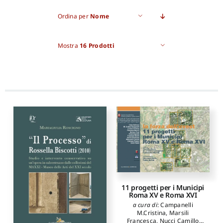
Ordina per
Nome
Pro
Mostra
16 Prodotti
Gan
New
11 progetti per i Municipi
Roma XV e Roma XVI
a cura di
:
Campanelli
M.Cristina
,
Marsili
Francesca
,
Nucci Camillo