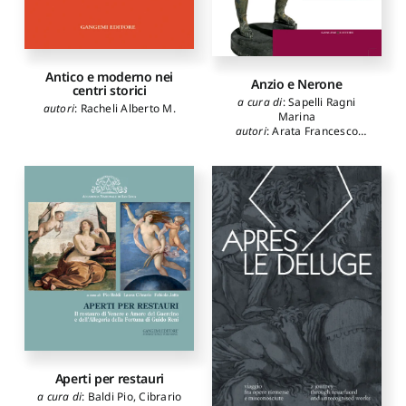
Bruno Andrea
,
Corti Enrico
,
Carmassi Massimo
,
Pitzalis
Efisio
,
Varagnoli Claudio
,
Guerriero Luigi
,
Musso
Stefano F.
,
Vassallo Eugenio
,
Antico e moderno nei
Anzio e Nerone
Tramontin Antonio
,
centri storici
Margaritella Paolo
a cura di
:
Sapelli Ragni
autori
:
Racheli Alberto M.
Marina
autori
:
Arata Francesco
Paolo
,
Cacciotti Beatrice
,
Ceccarelli Letizia
,
Di Mario
Francesco
,
Jaia Alessandro
M.
Aperti per restauri
a cura di
:
Baldi Pio
,
Cibrario