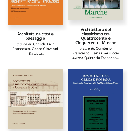
Architettura del
classicismo tra
Architettura città e
Quattrocento e
paesaggio
Cinquecento. Marche
a cura di
:
Cherchi Pier
a cura di
:
Quinterio
Francesco
,
Cocco Giovanni
Francesco
,
Canali Ferruccio
Battista
autori
:
Quinterio Francesco
,
autori
:
Corti Enrico Alfonso
,
Canali Ferruccio
,
Cocchieri
Virdis Davide
,
Murphy
Marco
,
Galati Virgilio
Cristina Cassandra
,
Cocco
Carmine
Giovanni Battista
,
Cherchi
Pier Francesco
,
Dessì
Sabrina
,
Chiri Giovanni
Marco
,
Fenu Nicolò
,
Maccioni Laura
,
Cabitza
Stefania
,
Ruggieri Roberta
,
Sunda Roberta
,
Medda Sara
,
Lampis Giulia
,
Vacca
Federico
,
Pisano Margherita