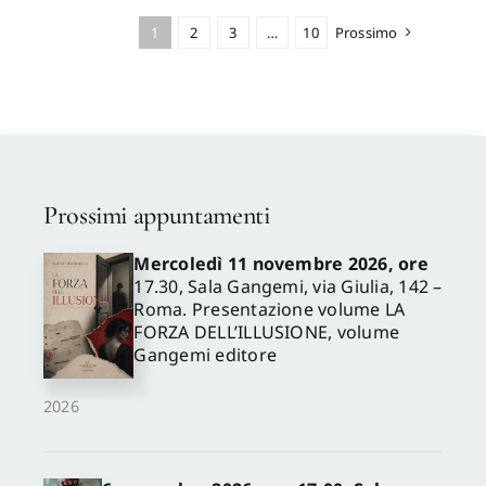
Cialente Massimo
,
Marchetti
Luciano
,
Bon Valsassina
1
2
3
…
10
Prossimo
Caterina
,
Destro Giustina
,
Nicosia Alessandro
,
Colapietra Raffaele
,
Reggiani Anna Maria
,
Redi
Fabio
,
Pasqualetti Cristiana
,
Angelini Alessandro
,
Maccherini Michele
,
Del
Pesco Daniela
,
Imponente
Anna
,
Zimei Francesco
,
Miracola Patrizia
,
D'Angelo
Prossimi appuntamenti
Carla
Mercoledì 11 novembre 2026, ore
17.30, Sala Gangemi, via Giulia, 142 –
Roma. Presentazione volume LA
FORZA DELL’ILLUSIONE, volume
Gangemi editore
2026