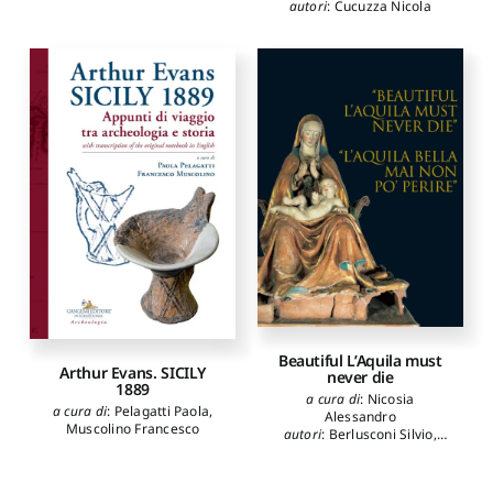
autori
:
Cucuzza Nicola
Beautiful L’Aquila must
Arthur Evans. SICILY
never die
1889
a cura di
:
Nicosia
a cura di
:
Pelagatti Paola
,
Alessandro
Muscolino Francesco
autori
:
Berlusconi Silvio
,
Bondi Sandro
,
Bertolaso
Guido
,
Chiodi Gianni
,
Pezzopane Stefania
,