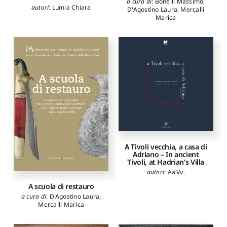
a cura di
:
Bonelli Massimo
,
autori
:
Lumia Chiara
D'Agostino Laura
,
Mercalli
Marica
A Tivoli vecchia, a casa di
Adriano – In ancient
Tivoli, at Hadrian’s Villa
autori
:
Aa.Vv.
A scuola di restauro
a cura di
:
D'Agostino Laura
,
Mercalli Marica