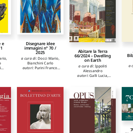
Ian
Ge
 e
Disegnare idee
71
immagini n° 70 /
Abitare la Terra
2025
Bib
66/2024 – Dwelling
ario
,
a cura di
:
Docci Mario
,
on Earth
o
Bianchini Carlo
a 
a cura di
:
Ippoliti
i
autori
:
Purini Franco
,
Alessandro
 Luca
Severati Carlo
,
Lenci
autori
:
Galli Lucia
,
Ruggero
,
De Luca Livio
,
Cagliotti Benedetta
,
pinti
Gaiani Marco
,
Aletta
Pisani Mario
,
Torres
i
Anna
,
Dacarro Fabio
,
Ramo JoaquÍn
,
Scatena
zzi
Zheng Jun
,
Orlandi
Donatella
,
Ghia Maria
avide
,
Luca
,
Mazza
Clara
,
Sorrentino
tini
Alessandro
Marco
o
no
ico
ón-
lván
7
oral