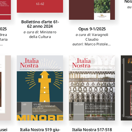
Nos
,
ro
,
au
ea
,
én
Bollettino d’arte 61-
62 anno 2024
2025
Opus 9-1/2025
a cura di
:
Ministero
drea
a cura di
:
Varagnoli
della Cultura
Maria
Claudio
o
autori
:
Marco Pistolesi
,
ra
Pasquale Tunzi
,
acqua
Domenico Potenza
,
a
,
Federica Ciarcià
,
e
,
Riccardo Della Negra
,
la
,
Federico Bilò
do
,
rso
rgio
,
unzi
r
i
occia
di
li
aso
ldi
uigi
usei
Italia Nostra 519 giu-
Italia Nostra 517-518