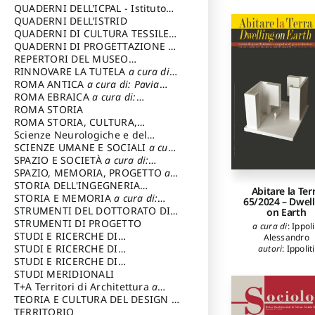
SOSTENIBILE
QUADERNI DELL'ICPAL - Istituto
centrale per il restauro e la
QUADERNI DELL'ISTRID
conservazione del patrimonio
QUADERNI DI CULTURA TESSILE
a
archivistico e librario
cura di: Crispolti Livia
QUADERNI DI PROGETTAZIONE
a
cura di: Giura Longo Tommaso
REPERTORI DEL MUSEO
CENTRALE DEL RISORGIMENTO
RINNOVARE LA TUTELA
a cura di:
a
cura di: Pizzo Marco
Cicalò Enrico
ROMA ANTICA
a cura di: Pavia
Carlo
ROMA EBRAICA
a cura di:
Procaccia Claudio
ROMA STORIA
ROMA STORIA, CULTURA,
IMMAGINE
Scienze Neurologiche e del
a cura di: Fagiolo
Marcello
Comportamento
SCIENZE UMANE E SOCIALI
a cura
di: Iannizzi Salvatore
SPAZIO E SOCIETÀ
a cura di:
Cassetti Roberto
SPAZIO, MEMORIA, PROGETTO
a
cura di: Rossi Massimo
STORIA DELL'INGEGNERIA
Abitare la Ter
STRUTTURALE IN ITALIA
STORIA E MEMORIA
a cura di:
a cura di:
65/2024 – Dwel
Poretti Sergio
Rossi Lauro
STRUMENTI DEL DOTTORATO DI
on Earth
RICERCA IN RILIEVO E
STRUMENTI DI PROGETTO
a cura di
:
Ippoli
RAPPRESENTAZIONE
STUDI E RICERCHE DI
Alessandro
DELL’ARCHITETTURA E
ARCHEOLOGIA IN SICILIA
STUDI E RICERCHE DI
a cura
autori
:
Ippoliti
Alessandro
,
Magg
DELL’AMBIENTE
di: Pelagatti Paola
ARCHITETTURA del Dipartimento
STUDI E RICERCHE DI
a cura di: Migliari
Michela
,
Oliva Lu
Riccardo
di Architettura Università degli
ARCHITETTURA del Dipartimento
STUDI MERIDIONALI
Quilici Simone
Studi G. d' Annunzio
di Architettura Università degli
T+A Territori di Architettura
a
Reginaldi Miche
Studi G. d' Annunzio, Chieti-
cura di: Ramazzotti Luigi
TEORIA E CULTURA DEL DESIGN
a
Scodeller Dari
Pescara
cura di: Furlanis Giuseppe
TERRITORIO
a cura di: Fusero Paolo