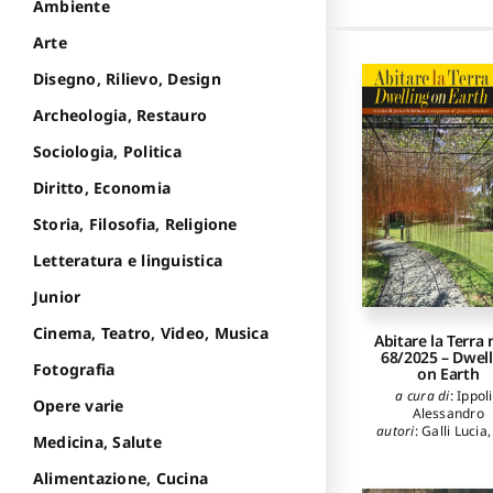
Ambiente
Arte
Disegno, Rilievo, Design
Archeologia, Restauro
Sociologia, Politica
Diritto, Economia
Storia, Filosofia, Religione
Letteratura e linguistica
Junior
Cinema, Teatro, Video, Musica
Abitare la Terra 
68/2025 – Dwel
Fotografia
on Earth
a cura di
:
Ippoli
Opere varie
Alessandro
autori
:
Galli Lucia
Medicina, Salute
Stefania
,
Veroni
Balboni
,
Morgi
Alimentazione, Cucina
Federica
,
Anna L