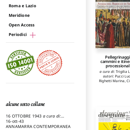
Capanna Alessan
Roma e Lazio
Reale Luca
,
Spi
Leone
,
Jacopo
Meridione
Mannello
Open Access
Periodici
Pellegrinaggi
cammini e itine
processional
a cura di
:
Trigilia 
autori
:
Pucci Lu
Righetti Marina
,
C
Alessia
,
Giugn
Giuseppe
,
Dina
Paolo
,
Gatto Sim
Quiles García
alcune sotto collane
Fernando
,
La Ro
Andrea
16 OTTOBRE 1943
a cura di:
Pezzetti Marcello
16-ott-43
ANNAMARRA CONTEMPORANEA