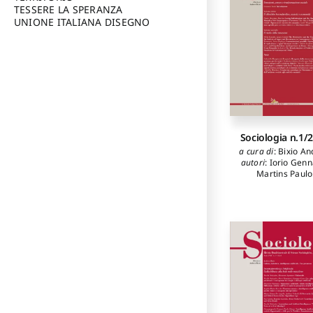
Tzompanakis Alex
TESSERE LA SPERANZA
Faraone Greta
,
C
UNIONE ITALIANA DISEGNO
Pasquale
,
Trausi 
Pasquale
,
Neri Gi
Lembo Fazio
Francesca
,
Spi
Leone
,
Pegorin E
Sociologia n.1/
a cura di
:
Bixio An
autori
:
Iorio Genn
Martins Paulo
Hernique
,
Marci T
Magnelli André
,
Ca
Silvia
,
Cataldi Lau
Tommaso Gaeta
Paglione Maria Li
Scribano Adrian
Sena Angélica
,
Jin
Zhang
,
Chao Ji
Mangiarotti Frugi
Gabriella
,
Bevila
Stefania Adrian
Marziale Anton