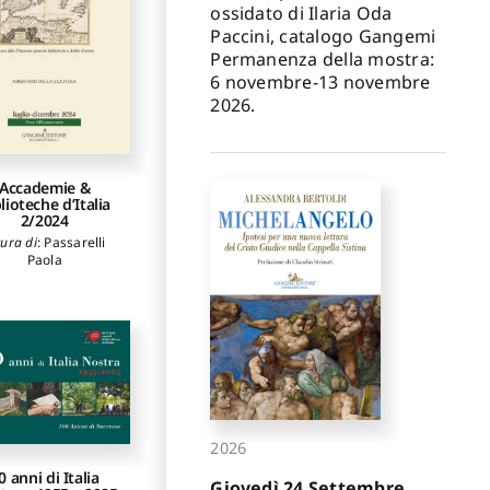
ossidato di Ilaria Oda
none Roberta
,
Iorio
nnaro
,
Frudà Luigi
Paccini, catalogo Gangemi
Permanenza della mostra:
6 novembre-13 novembre
2026.
Accademie &
lioteche d’Italia
2/2024
cura di
:
Passarelli
Paola
2026
0 anni di Italia
Giovedì 24 Settembre