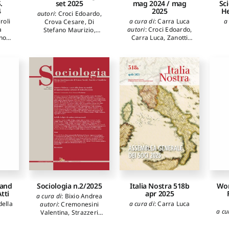
.
set 2025
mag 2024 / mag
Sci
4
2025
He
autori
:
Croci Edoardo
,
roli
a cura di
:
Carra Luca
a
Crova Cesare
,
Di
a
autori
:
Croci Edoardo
,
Stefano Maurizio
,
no
Carra Luca
,
Zanotti
Paolella Adriano
,
i
Bianco Umberto
,
D'Ettore Viola
,
Maggini
i
Giannella Salvatore
,
Raniero
,
Calzolaio
ni
Fazio Mario
,
Cederna
Francesco
,
Ciangola
ica
,
Antonio
,
Bassani
Krizia
a
,
Giorgio
,
Reggiori
caporedattore
:
Carra
aria
,
Ferdinando
,
Iacono
Luca
ela
,
Maria Rosaria
,
Chirco
ina
,
Adriana
,
Pasolini
ria
,
Dall'Onda Desideria
,
aria
,
Caroli Antonella
,
,
Marraghini Sandra
,
a
Mottola Molfino
Alessandra
,
Rossi-
Doria Bernardo
,
Iannello Antonio
,
Losavio Giovanni
,
Berdini Paolo
,
Stringher Bonaldo
,
 and
Wor
Sociologia n.2/2025
Italia Nostra 518b
tti
Maggini Raniero
,
apr 2025
a cura di
:
Bixio Andrea
Paolella Adriano
,
ella
a cura di
:
Carra Luca
autori
:
Cremonesini
D'Ettore Viola
,
Vascelli
a cu
Valentina
,
Strazzeri
Vallara Umberto
,
Irene
,
Gius Chiara
,
Corsano Flavia
,
Bottini
Toffanin Angela
,
Dai