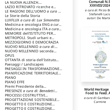
Comunali N.S
LA NUOVA ALLENZA:
XXXVIII/202
ARCHITETTURA & AMBIENTE
LAZIO RITROVATO ricerche e
a cura di
:
Pirzio Bi
restauri
LE RAGIONI DELL'UOMO
a cura di:
Stefanelli Luci
Lombardi Satriani Luigi
Le Storie della Storia
autori
:
De Marti
LUXFLUX
a cura di: Lux Simonetta
Federico
,
Tozz
Medicina e oncologia ENG
a cura
Simonetta
,
Ricc
di: Lopez Massimo
Medicina e oncologia ITA
a cura
Saverio
,
Zucco
di: Lopez Massimo
MEMORIE dell’ISTITUTO PER
Antonietta Angel
STORIA DEL RISORGIMENTO
METROPOLI. Studi urbani e
Gorgone Giuli
Miarelli Mariani Il
regionali
MEZZOGIORNO E DEMOCRAZIA
D'Agostino Mich
NUOVO MILLENNIO
a cura di:
Delvecchio Crist
Capaldo Pellegrino
NUOVO MILLENNIO seconda
Liberati Anna Ma
serie
OPUS
a cura di: Mercadante
D'Amelio Angela M
Francesco
OTTANTA di storia dell'Istituto
Fusconi Giulia
storia dell’Istituto
Paesaggi / Landscapes
a cura di:
Arcangeli Ilari
Cavalieri Patrizia
PAESAGGI IN TRASFORMAZIONE
a
cura di: Corti Enrico A.
PIANIFICAZIONE TERRITORIALE
URBANISTICA ED AMBIENTALE
PIANO
a
cura di: Costa Enrico
PIANO EFFE
Premi Presidente della
World Heritage
Repubblica
PRESENZE
a cura di: Benedetti
Food to Feed. A
Sandro
PROCESSI COSTRUTTIVI
a cura di
:
Gambard
DELL'ARCHITETTURA
PROGETTAZIONE SOSTENIBILE
a cura di:
Carmine
Ippoliti Alessandro
PARTECIPATA
PROGETTO E COSTRUZIONE
DELL’ARCHITETTURA
PROGETTO E COSTRUZIONE