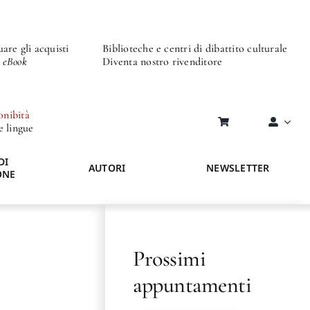
are gli acquisti
Biblioteche e centri di dibattito culturale
o eBook
Diventa nostro rivenditore
onibità
re lingue
DI
AUTORI
NEWSLETTER
ONE
Prossimi
appuntamenti