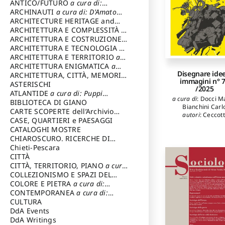
ANTICO/FUTURO
a cura di:
Varagnoli Claudio
ARCHINAUTI
a cura di: D'Amato
Claudio
ARCHITECTURE HERITAGE and
DESIGN
ARCHITETTURA E COMPLESSITÀ
a
cura di: Piva Antonio
ARCHITETTURA E COSTRUZIONE
a
cura di: Poretti Sergio
ARCHITETTURA E TECNOLOGIA
a
cura di: Carrara Gianfranco
ARCHITETTURA E TERRITORIO
a
cura di: Pietrogrande Enrico
ARCHITETTURA ENIGMATICA
a
Disegnare idee
cura di: Lenci Ruggero
ARCHITETTURA, CITTÀ, MEMORIA
immagini n° 
a cura di: Valeriani Enrico
ASTERISCHI
/2025
ATLANTIDE
a cura di: Puppi
a cura di
:
Docci M
Lionello
BIBLIOTECA DI GIANO
Bianchini Carl
CARTE SCOPERTE dell’Archivio
autori
:
Ceccott
Storico Capitolino
CASE, QUARTIERI e PAESAGGI
Lorenzo
,
Senatore
CATALOGHI MOSTRE
James
,
Merlo
CHIAROSCURO. RICERCHE DI
Alessandro
,
Occhi
Carmelo
,
Guid
STORIA E STORIA DELL'ARTE
Chieti-Pescara
a
Francesco
,
Baru
cura di: Di Carpegna Falconieri
CITTÀ
Laura
,
Bertolini D
Tommaso
CITTÀ, TERRITORIO, PIANO
a cura
Cipriani Luca
,
Fan
di: Imbesi Giuseppe
COLLEZIONISMO E SPAZI DEL
Filippo
,
Schiav
COLLEZIONISMO
COLORE E PIETRA
a cura di:
a cura di:
Antonio
,
Damia
Magnani Lauro
Selvaggi Giuseppe
CONTEMPORANEA
a cura di:
Salvatore
,
Magnif
Gubinelli Luna
CULTURA
Tommaso
,
Cend
DdA Events
Segovia Pablo
,
Ga
Desvaux Noelia
,
M
DdA Writings