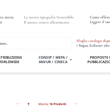
ra storia
La nostra tipografia Sostenibile
Come effettu
Leggere il tu
ti
Il nostro centro allestimento
Sfoglia catalogo disp
• lingua Italiana
• alt
STRIBUZIONE
CONSIP / MEPA /
PROPOSTE 
WORLDWIDE
ANVUR / CINECA
PUBBLICAZI
Mostra
16 Prodotti