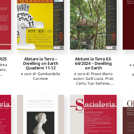
Pet
ios
,
Bertacchi Silvia
,
Grie
ucco
Formicola Claudio
,
Pier
Gonizzi Barsanti Sara
Raf
ulia
,
Ale
Al
ta
Bia
lisa
2025
Abitare la Terra –
Abitare la Terra 63-
Dwelling on Earth
64/2024 – Dwelling
drea
a 
Quaderni 11-12
on Earth
aro
,
a cura di
:
Gambardella
a cura di
:
Pisani Mario
a
Carmine
autori
:
Galli Lucia
,
Prati
ito
,
Vitt
Carlo
,
Tuzi Stefania
,
taldi
Pisani Mario
,
Spita
ra
,
Di
Ma
Leone
,
Branca Martino
,
no
,
Reale Luca
,
Cerviere
cia
,
Rand
Giacinto
,
Capanna
,
De
Va
Alessandra
,
Scatena
gting
Ni
Donatella
,
Rossi
a
,
I
Francesca
uele
Fr
cqua
a
,
io
,