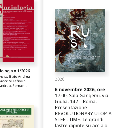
iologia n.1/2026
ra di
:
Bixio Andrea
2026
utori
:
Millefiorini
Andrea
,
Fornari
6 novembre 2026, ore
rizio
,
Martuccelli
17.00, Sala Gangemi, via
ilo
,
Mulè Giacomo
,
llodi Leonardo
,
Giulia, 142 – Roma.
chi Giovanni
,
Curti
Presentazione
ina
,
Corchia Luca
,
REVOLUTIONARY UTOPIA
ndenza Massimo
,
uggieri Davide
,
STEEL TIME. Le grandi
zivillo Guglielmo
,
lastre dipinte su acciaio
esareo Vincenzo
,