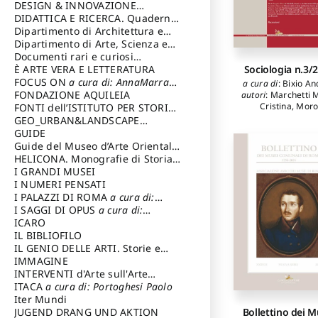
García Álvaro
DESIGN & INNOVAZIONE
Parrinello Sand
TECNOLOGICA
DIDATTICA E RICERCA. Quaderni
a cura di: Vallicelli
Porcheddu Andr
Andrea
della Scuola
Dipartimento di Architettura e
Trivi María Bel
Analisi della Città Mediterranea
Dipartimento di Arte, Scienza e
Tecnica del Costuire
Documenti rari e curiosi
Sociologia n.3/
dall'Archivio Segreto
È ARTE VERA E LETTERATURA
FOCUS ON
a cura di: AnnaMarra
a cura di
:
Bixio An
Contemporanea
FONDAZIONE AQUILEIA
autori
:
Marchetti 
Cristina
,
Mor
FONTI dell’ISTITUTO PER STORIA
Giovanni
,
Guer
DEL RISORGIMENTO
GEO_URBAN&LANDSCAPE
Alessandro
,
Bevil
PLANNING (GULP)
GUIDE
a cura di:
Stefania Adrian
Trusiani Elio
Guide del Museo d’Arte Orientale
Allegri Giusepp
“Giuseppe Tucci”
HELICONA. Monografie di Storia
Valente Michae
dell'Arte
I GRANDI MUSEI
a cura di: Gallo Marco
Spina Ferdinan
I NUMERI PENSATI
Iagulli Paolo
,
Co
I PALAZZI DI ROMA
a cura di:
Lucia
,
Ridolfi Gio
Diotallevi Luca
,
P
Ippoliti Alessandro
I SAGGI DI OPUS
a cura di:
Corrado
,
Merle
Scalesse Tommaso
ICARO
Alberto
,
Pascal
IL BIBLIOFILO
Michelangelo
,
Lim
IL GENIO DELLE ARTI. Storie e
Leandro
,
Corra
interpretazione
IMMAGINE
Valerio
,
Antonil
INTERVENTI d'Arte sull'Arte
Andrea
,
Di Tomm
dedicata alla cultura della
ITACA
a cura di: Portoghesi Paolo
Gaetano
,
Romua
conservazione d’arte
Iter Mundi
a cura di:
Iolanda
,
Berzano L
Bollettino dei M
Fondazione Paola Droghetti onlus
JUGEND DRANG UND AKTION