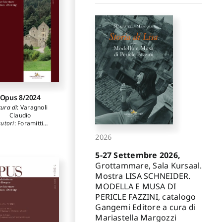
rocchi Dominique
,
co Claudia
,
Nicotra
Valeria
,
Barone
faella
,
Cavaterra
ssandra
,
Romanello
essandro
,
Vellella
nca
,
Paesano Paola
Opus 8/2024
cura di
:
Varagnoli
Claudio
utori
:
Foramitti
orio
,
Bilò Federico
,
2026
Serafini Lucia
,
rcomini Federico
,
5-27 Settembre 2026,
Unali Maurizio
,
olfi Rita
,
Burgassi
Grottammare, Sala Kursaal.
lentina
,
Orlacchio
Mostra LISA SCHNEIDER.
cola
,
Benincampi
MODELLA E MUSA DI
acopo
,
Malservisi
anca
,
Rocchi Luca
,
PERICLE FAZZINI, catalogo
Tunzi Pasquale
Gangemi Editore a cura di
Mariastella Margozzi