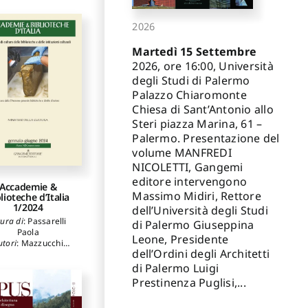
2026
Martedì 15 Settembre
2026, ore 16:00, Università
degli Studi di Palermo
Palazzo Chiaromonte
Chiesa di Sant’Antonio allo
Steri piazza Marina, 61 –
Palermo. Presentazione del
volume MANFREDI
NICOLETTI, Gangemi
editore intervengono
Accademie &
Massimo Midiri, Rettore
lioteche d’Italia
1/2024
dell’Università degli Studi
cura di
:
Passarelli
di Palermo Giuseppina
Paola
Leone, Presidente
utori
:
Mazzucchi
dell’Ordini degli Architetti
aola
,
Signorello
rezia
,
Dessì Silvia
,
di Palermo Luigi
nfini Paolo
,
Sidoti
Prestinenza Puglisi,...
essandro
,
Capitani
a
,
Galeotti Monica
,