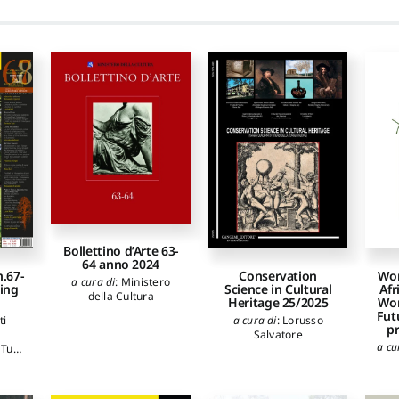
Bollettino d’Arte 63-
64 anno 2024
Conservation
Wor
n.67-
a cura di
:
Ministero
Science in Cultural
Afr
ling
della Cultura
Heritage 25/2025
Wor
Fut
a cura di
:
Lorusso
ti
pr
Salvatore
a cu
,
Tuzi
ca
a
ei
,