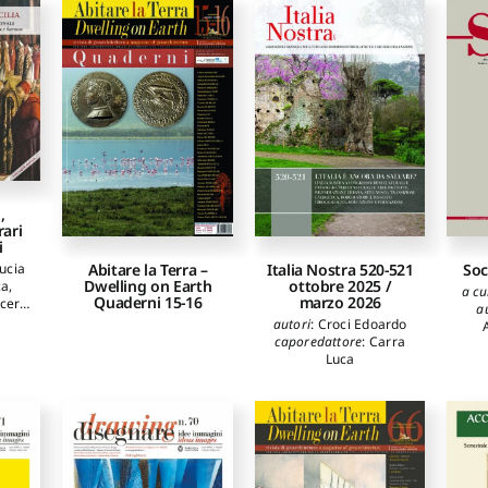
dra
,
ta
,
rari
i
Italia Nostra 520-521
Soc
Lucia
Abitare la Terra –
ottobre 2025 /
Dwelling on Earth
ca
,
a cu
marzo 2026
Quaderni 15-16
icero
a
o
autori
:
Croci Edoardo
ro
caporedattore
:
Carra
Fab
ona
,
Luca
Dan
A
sa
Fran
Sab
Pe
R
Rin
C