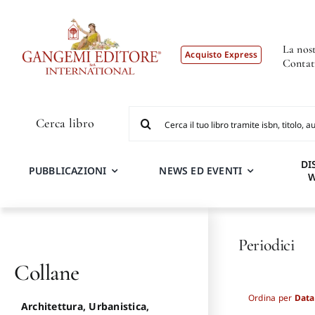
Salta
al
contenuto
La nost
Acquisto Express
Contat
Cerca
Cerca libro
per:
DI
PUBBLICAZIONI
NEWS ED EVENTI
Periodici
Collane
Ordina per
Data
Architettura, Urbanistica,